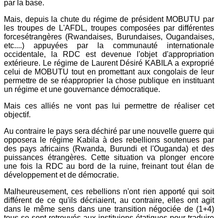
par la base.
Mais, depuis la chute du régime de président MOBUTU par
les troupes de L'AFDL, troupes composées par différentes
forcesétrangères (Rwandaises, Burundaises, Ougandaises,
etc....) appuyées par la communauté internationale
occidentale, la RDC est devenue l'objet d'appropriation
extérieure. Le régime de Laurent Désiré KABILA a exproprié
celui de MOBUTU tout en promettant aux congolais de leur
permettre de se réapproprier la chose publique en instituant
un régime et une gouvernance démocratique.
Mais ces alliés ne vont pas lui permettre de réaliser cet
objectif.
Au contraire le pays sera déchiré par une nouvelle guerre qui
opposera le régime Kabila à des rebellions soutenues par
des pays africains (Rwanda, Burundi et l'Ouganda) et des
puissances étrangères. Cette situation va plonger encore
une fois la RDC au bord de la ruine, freinant tout élan de
développement et de démocratie.
Malheureusement, ces rebellions n'ont rien apporté qui soit
différent de ce qu'ils décriaient, au contraire, elles ont agit
dans le même sens dans une transition négociée de (1+4)
tous se sont retrouvés aux instituions étatiques pour traduire