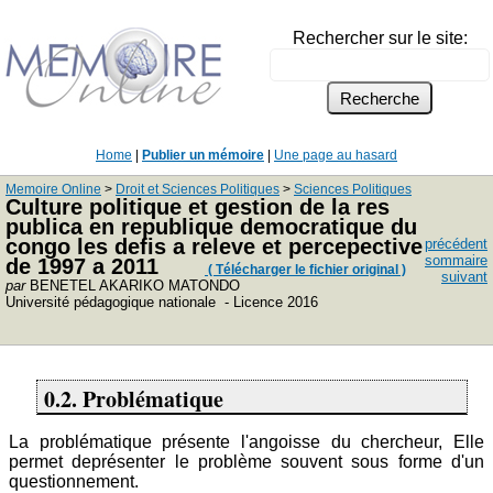
Rechercher sur le site:
Home
|
Publier un mémoire
|
Une page au hasard
Memoire Online
>
Droit et Sciences Politiques
>
Sciences Politiques
Culture politique et gestion de la res
publica en republique democratique du
congo les defis a releve et percepective
précédent
sommaire
de 1997 a 2011
( Télécharger le fichier original )
suivant
par
BENETEL AKARIKO MATONDO
Université pédagogique nationale - Licence 2016
0.2. Problématique
La problématique présente l'angoisse du chercheur, Elle
permet deprésenter le problème souvent sous forme d'un
questionnement.