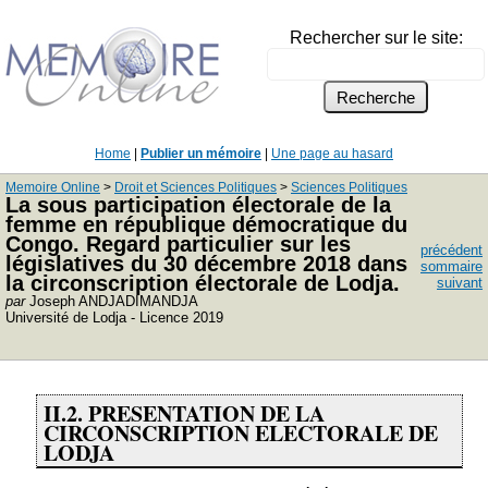
Rechercher sur le site:
Home
|
Publier un mémoire
|
Une page au hasard
Memoire Online
>
Droit et Sciences Politiques
>
Sciences Politiques
La sous participation électorale de la
femme en république démocratique du
Congo. Regard particulier sur les
précédent
législatives du 30 décembre 2018 dans
sommaire
la circonscription électorale de Lodja.
suivant
par
Joseph ANDJADIMANDJA
Université de Lodja - Licence 2019
II.2. PRESENTATION DE LA
CIRCONSCRIPTION ELECTORALE DE
LODJA