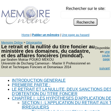
Rechercher sur le site:
Home
|
Publier un mémoire
|
Une page au hasard
Memoire Online
>
Géographie
Le retrait et la nullité du titre foncier au
Disponible
ministère des domaines, du cadastre,
en
une
et des affaires foncières (mindcaf).
seule
page
par
Ibrahim Moktar POUKO MEKOU
Université de Dschang Cameroun - Master II Professionnel en
Droit et Techniques Fonciers et Domaniaux 2014
suivant
INTRODUCTION GENERALE
PREMIERE PARTIE :
LE RETRAIT ET LA NULLITE, DEUX SANCTIONS DE
D'OBTENTION DU TITRE FONCIER
CHAPITRE I : LES HYPOTHESES D'APPLICATION 
SECTION I : L'APPLICATION DU RETRAIT AUX
IRREGULIERS