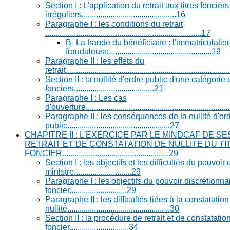
Section I : L'application du retrait aux titres fonciers
irréguliers..............................................16
Paragraphe I : les conditions du retrait
............................................................................17
B- La fraude du bénéficiaire : l'immatriculatio
frauduleuse..................................................19
Paragraphe II : les effets du
retrait.............................................................................
Section II : la nullité d'ordre public d'une catégorie d
fonciers.......................................21
Paragraphe I : Les cas
d'ouverture.....................................................................
Paragraphe II : les conséquences de la nullité d'or
public..................................................27
CHAPITRE II : L'EXERCICE PAR LE MINDCAF DE S
RETRAIT ET DE CONSTATATION DE NULLITE DU TI
FONCIER....................................................29
Section I : les objectifs et les difficultés du pouvoir
ministre............................29
Paragraphe I : les objectifs du pouvoir discrétionnair
foncier............................29
Paragraphe II : les difficultés liées à la constatatio
nullité............................................... ..30
Section II : la procédure de retrait et de constatation
foncier.............................34