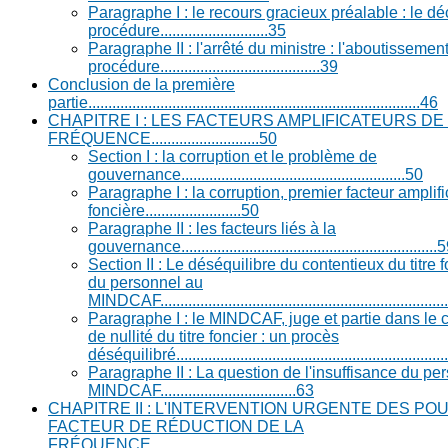
Paragraphe I : le recours gracieux préalable : le d
procédure...........................35
Paragraphe II : l'arrêté du ministre : l'aboutissement
procédure........................................39
Conclusion de la première
partie...................................................................................46
CHAPITRE I : LES FACTEURS AMPLIFICATEURS DE
FRÉQUENCE...........................50
Section I : la corruption et le problème de
gouvernance........................................................50
Paragraphe I : la corruption, premier facteur amplifi
foncière........................50
Paragraphe II : les facteurs liés à la
gouvernance................................................................
Section II : Le déséquilibre du contentieux du titre f
du personnel au
MINDCAF.........................................................................
Paragraphe I : le MINDCAF, juge et partie dans le co
de nullité du titre foncier : un procès
déséquilibré....................................................................
Paragraphe II : La question de l'insuffisance du pe
MINDCAF..................................63
CHAPITRE II : L'INTERVENTION URGENTE DES PO
FACTEUR DE RÉDUCTION DE LA
FRÉQUENCE.........................................................................