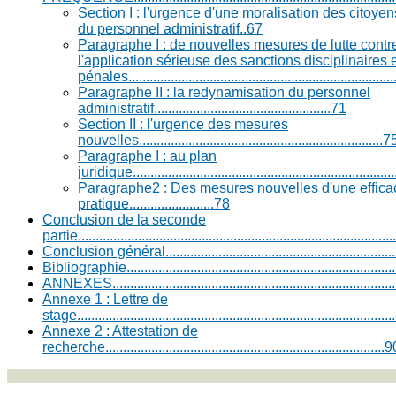
Section I : l'urgence d'une moralisation des citoye
du personnel administratif..67
Paragraphe I : de nouvelles mesures de lutte contre
l'application sérieuse des sanctions disciplinaires 
pénales...........................................................................
Paragraphe II : la redynamisation du personnel
administratif..................................................71
Section II : l'urgence des mesures
nouvelles.....................................................................7
Paragraphe I : au plan
juridique.........................................................................
Paragraphe2 : Des mesures nouvelles d'une efficaci
pratique........................78
Conclusion de la seconde
partie.......................................................................................
Conclusion général....................................................................
Bibliographie.............................................................................
ANNEXES.................................................................................
Annexe 1 : Lettre de
stage........................................................................................
Annexe 2 : Attestation de
recherche...............................................................................