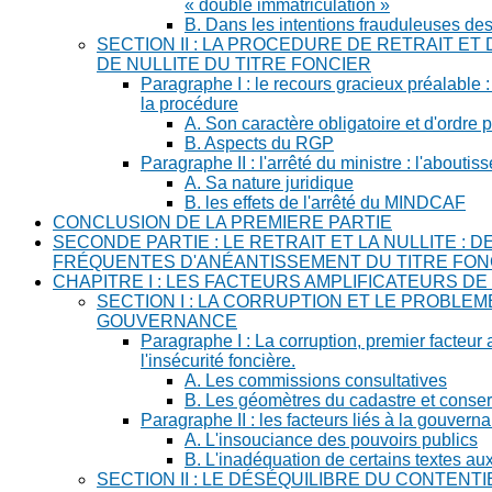
« double immatriculation »
B. Dans les intentions frauduleuses des 
SECTION II : LA PROCEDURE DE RETRAIT ET
DE NULLITE DU TITRE FONCIER
Paragraphe I : le recours gracieux préalable
la procédure
A. Son caractère obligatoire et d'ordre p
B. Aspects du RGP
Paragraphe II : l'arrêté du ministre : l'abouti
A. Sa nature juridique
B. les effets de l'arrêté du MINDCAF
CONCLUSION DE LA PREMIERE PARTIE
SECONDE PARTIE : LE RETRAIT ET LA NULLITE : 
FRÉQUENTES D'ANÉANTISSEMENT DU TITRE FON
CHAPITRE I : LES FACTEURS AMPLIFICATEURS D
SECTION I : LA CORRUPTION ET LE PROBLEM
GOUVERNANCE
Paragraphe I : La corruption, premier facteur 
l'insécurité foncière.
A. Les commissions consultatives
B. Les géomètres du cadastre et conser
Paragraphe II : les facteurs liés à la gouvern
A. L'insouciance des pouvoirs publics
B. L'inadéquation de certains textes aux 
SECTION II : LE DÉSÉQUILIBRE DU CONTENTI