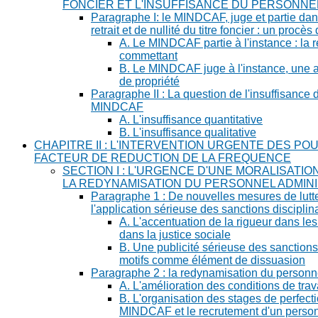
FONCIER ET L'INSUFFISANCE DU PERSONNE
Paragraphe I: le MINDCAF, juge et partie dan
retrait et de nullité du titre foncier : un procè
A. Le MINDCAF partie à l'instance : la r
commettant
B. Le MINDCAF juge à l'instance, une at
de propriété
Paragraphe II : La question de l'insuffisance
MINDCAF
A. L'insuffisance quantitative
B. L'insuffisance qualitative
CHAPITRE II : L'INTERVENTION URGENTE DES PO
FACTEUR DE REDUCTION DE LA FREQUENCE
SECTION I : L'URGENCE D'UNE MORALISATIO
LA REDYNAMISATION DU PERSONNEL ADMINI
Paragraphe 1 : De nouvelles mesures de lutte 
l'application sérieuse des sanctions disciplin
A. L'accentuation de la rigueur dans les 
dans la justice sociale
B. Une publicité sérieuse des sanction
motifs comme élément de dissuasion
Paragraphe 2 : la redynamisation du personne
A. L'amélioration des conditions de tra
B. L'organisation des stages de perfec
MINDCAF et le recrutement d'un personn