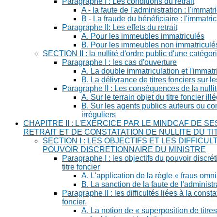
Paragraphe I : Les conditions du retrait
A - la faute de l'administration : l'immatr
B - La fraude du bénéficiaire : l'immatri
Paragraphe II: Les effets du retrait
A. Pour les immeubles immatriculés
B. Pour les immeubles non immatriculé
SECTION II : la nullité d'ordre public d'une catégori
Paragraphe I : les cas d'ouverture
A. La double immatriculation et l'immatri
B. La délivrance de titres fonciers sur l
Paragraphe II : Les conséquences de la nullit
A. Sur le terrain objet du titre foncier ill
B. Sur les agents publics auteurs ou co
irréguliers
CHAPITRE II : L'EXERCICE PAR LE MINDCAF DE S
RETRAIT ET DE CONSTATATION DE NULLITE DU T
SECTION I : LES OBJECTIFS ET LES DIFFICU
POUVOIR DISCRETIONNAIRE DU MINISTRE
Paragraphe I : les objectifs du pouvoir discrét
titre foncier
A. L'application de la règle « fraus omn
B. La sanction de la faute de l'administr
Paragraphe II : les difficultés liées à la constat
foncier.
A. La notion de « superposition de titres