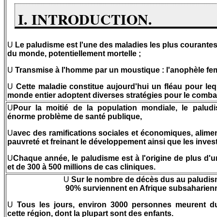
I. INTRODUCTION.
U
Le paludisme est l'une des maladies les plus courantes
du monde, potentiellement mortelle ;
U
Transmise à l'homme par un moustique : l'anophèle fem
U
Cette maladie constitue aujourd'hui un fléau pour leq
monde entier adoptent diverses stratégies pour le combat
U
Pour la moitié de la population mondiale, le palud
énorme problème de santé publique,
U
avec des ramifications sociales et économiques, alimen
pauvreté et freinant le développement ainsi que les inve
U
Chaque année, le paludisme est à l'origine de plus d'u
et de 300 à 500 millions de cas cliniques.
U
Sur le nombre de décès dus au paludis
90% surviennent en Afrique subsaharien
U
Tous les jours, environ 3000 personnes meurent 
cette région, dont la plupart sont des enfants.