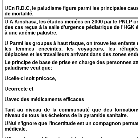
U
En R.D.C, le paludisme figure parmi les principales cau
de mortalité.
U
A Kinshasa, les études menées en 2000 par le PNLP o
des cas reçus à la salle d'urgence pédiatrique de l'HGK 
à une anémie palustre.
U
Parmi les groupes à haut risque, on trouve les enfants
les femmes enceintes, les voyageurs, les réfugié
déplacées et les travailleurs arrivant dans des zones en
Le principe de base de prise en charge des personnes at
paludisme veut que:
U
celle-ci soit précoce,
U
correcte et
U
avec des médicaments efficaces
Tant au niveau de la communauté que des formations
niveau de tous les échelons de la pyramide sanitaire.
U
Nul n'ignore que l'incertitude est un compagnon permane
médicale,