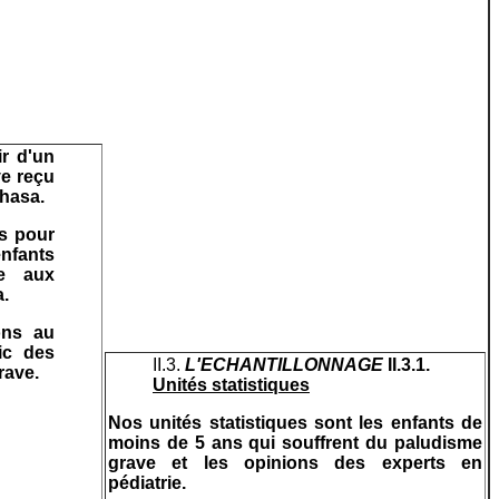
ir d'un
ve reçu
shasa.
s pour
fants
ve aux
a.
ons au
ic des
II.3.
L'ECHANTILLONNAGE
II.3.1.
rave.
Unités statistiques
Nos unités statistiques sont les enfants de
moins de 5 ans qui souffrent du paludisme
grave et les opinions des experts en
pédiatrie.