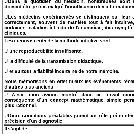
U
Dans le quotidien du médecin, nombreuses sont l
doivent être prises malgré l'insuffisance des information
U
Les médecins expérimentés se distinguent par leur c
correctement, souvent de manière tout à fait intuitive,
certaines maladies à l'aide de l'anamnèse, des symptô
cliniques.
Les inconvénients de la méthode intuitive sont:
U
une reproductibilité insuffisante,
U
la difficulté de la transmission didactique,
U
et surtout la fiabilité incertaine de notre mémoire.
Nous mémorisons en effet mieux les événements réc
d'autres plus anciens
U
Ainsi nous avions montré dans ce travail comme
conséquente d'un concept mathématique simple perm
plus rationnel.
U
Deux conditions préalables jouent un rôle prépondér
précision d'un diagnostic.
Il s'agit de: