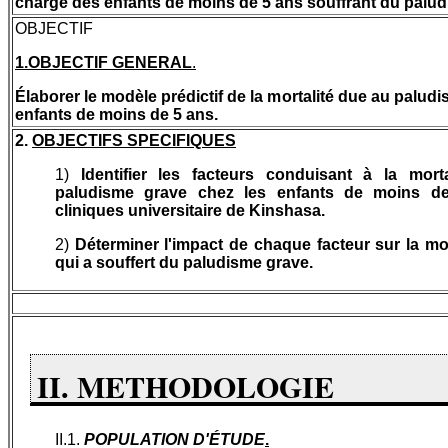
charge des enfants de moins de 5 ans souffrant du palud
OBJECTIF
1.OBJECTIF GENERAL
.
Élaborer le modèle prédictif de la mortalité due au palud
enfants de moins de 5 ans.
2.
OBJECTIFS SPECIFIQUES
1)
Identifier les facteurs conduisant à la mort
paludisme grave chez les enfants de moins d
cliniques universitaire de Kinshasa.
2)
Déterminer l'impact de chaque facteur sur la mor
qui a souffert du paludisme grave.
II. METHODOLOGIE
II.1.
POPULATION D'ÉTUDE
.