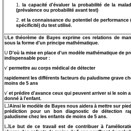
1.
la capacité d'évaluer la probabilité de la mal
(prévalence ou probabilité avant test)
2.
et la connaissance du potentiel de performance (s
spécificité) du test utilisé.
U
Le théorème de Bayes exprime ces relations de mani
sous la forme d'un principe mathématique.
U
D'où la mise en place d'un modèle mathématique de pr
indispensable pour :
v'
permettre au corps médical de détecter
rapidement les différents facteurs du paludisme grave ch
moins de 5 ans
v'
et prédire d'avance ceux qui peuvent arriver si le soin 
donné à l'enfant.
LJ
Ainsi le modèle de Bayes nous aidera à mettre sur pied
prédiction pour un bon diagnostic de détection r
paludisme chez les enfants de moins de 5 ans.
LJ
Le but de ce travail est de contribuer à l'améliorat