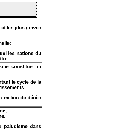
 et les plus graves
elle;
uel les nations du
tre.
isme constitue un
tant le cycle de la
stissements
n million de décès
me,
ne.
du paludisme dans