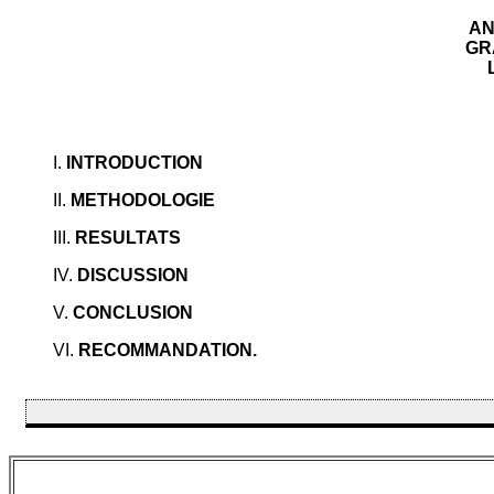
AN
GR
I.
INTRODUCTION
II.
METHODOLOGIE
III.
RESULTATS
IV.
DISCUSSION
V.
CONCLUSION
VI.
RECOMMANDATION.