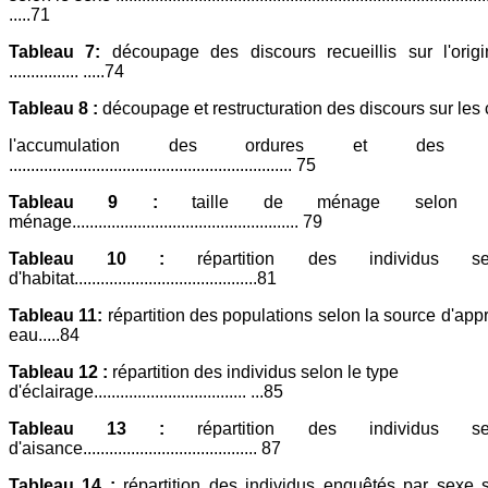
.....71
Tableau 7:
découpage des discours recueillis sur l'orig
................ .....74
Tableau 8 :
découpage et restructuration des discours sur les
l'accumulation des ordures et des 
................................................................. 75
Tableau 9 :
taille de ménage selon 
ménage.................................................... 79
Tableau 10 :
répartition des individus s
d'habitat..........................................81
Tableau 11:
répartition des populations selon la source d'ap
eau.....84
Tableau 12 :
répartition des individus selon le type
d'éclairage................................... ...85
Tableau 13 :
répartition des individus s
d'aisance........................................ 87
Tableau 14 :
répartition des individus enquêtés par sexe s