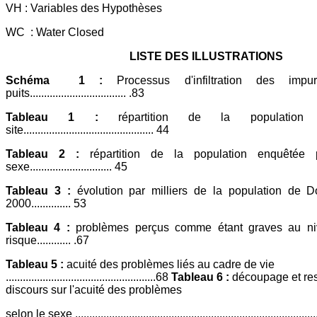
VH : Variables des Hypothèses
WC : Water Closed
LISTE DES ILLUSTRATIONS
Schéma 1 :
Processus d'infiltration des imp
puits.................................. .83
Tableau 1 :
répartition de la population 
site.............................................. 44
Tableau 2 :
répartition de la population enquêtée
sexe............................. 45
Tableau 3 :
évolution par milliers de la population de
2000.............. 53
Tableau 4 :
problèmes perçus comme étant graves au ni
risque............ .67
Tableau 5 :
acuité des problèmes liés au cadre de vie
.....................................................68
Tableau 6 :
découpage et res
discours sur l'acuité des problèmes
selon le sexe .......................................................................................