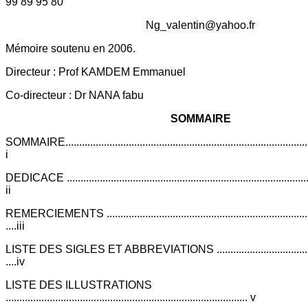
99 89 95 80
Ng_valentin@yahoo.fr
Mémoire soutenu en 2006.
Directeur : Prof KAMDEM Emmanuel
Co-directeur : Dr NANA fabu
SOMMAIRE
SOMMAIRE...........................................................................................
i
DEDICACE ..........................................................................................
ii
REMERCIEMENTS .............................................................................
....iii
LISTE DES SIGLES ET ABBREVIATIONS .........................................
....iv
LISTE DES ILLUSTRATIONS
........................................................................................ v