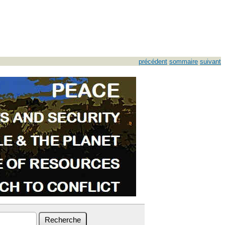
précédent
sommaire
suivant