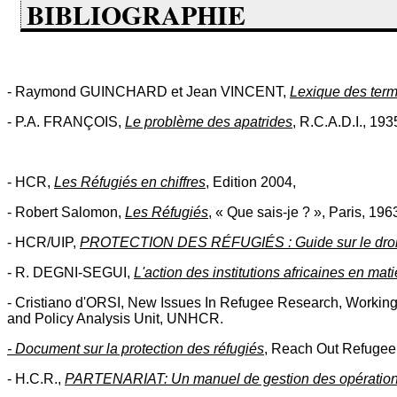
BIBLIOGRAPHIE
- Raymond GUINCHARD et Jean VINCENT,
Lexique des term
- P.A. FRANÇOIS,
Le problème des apatrides
, R.C.A.D.I., 193
- HCR,
Les Réfugiés en chiffres
, Edition 2004,
- Robert Salomon,
Les Réfugiés
, « Que sais-je ? », Paris, 19
- HCR/UIP,
PROTECTION DES RÉFUGIÉS : Guide sur le droit in
- R. DEGNI-SEGUI,
L'action des institutions africaines en mat
- Cristiano d'ORSI, New Issues In Refugee Research, Workin
and Policy Analysis Unit, UNHCR.
- Document sur la protection des réfugiés
, Reach Out Refugee 
- H.C.R.,
PARTENARIAT: Un manuel de gestion des opérations