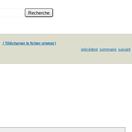
( Télécharger le fichier original )
précédent
sommaire
suivant