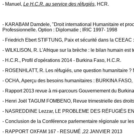
- Manuel,
Le H.C.R. au service des réfugiés
, HCR.
- KARABAM Damdele, "Droit international Humanitaire et procéd
Professionnelle. Option : Diplomatie ; IRIC 1997- 1998
- Friedrich Ebert STIFTUNG, Paix et sécurité dans la CEEAC :
- WILKLISON, R. L'Afrique sur la brèche : le bilan humain est ter
- H.C.R., Profil d'opérations 2014 - Burkina Faso, H.C.R.
- ROSENHLATT, R. Les réfugiés, une question humanitaire ? Non
- OCHA, Aperçu des besoins humanitaires : BURKINA FASO,
- Rapport 2013 revue à mi-parcours Gouvernement du Burkin
- Henri Joël TAGUM FOMBENO, Revue trimestrielle des droits d
- NASREDDINE Lezzar, LE PROBLEME DES RÉFUGIÉS EN AFRIQUE
- Conclusion de la Conférence parlementaire régionale sur les r
- RAPPORT OXFAM 167 - RESUMÉ ,22 JANVIER 2013