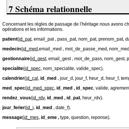
7 Schéma relationnelle
Concernant les règles de passage de l'héritage nous avons chois
opérations et les informations.
patient
(
id_pat
, email_pat , pass_pat, nom_pat, prenom_pat, d
medecin
(
id_med
,email_med , mot_de_passe_med, nom_med, 
gestionnaire
(
id_gest
, email_gest , mot_de_pass, nom_gest, 
specialite
(
id_spec
, nom_specialite, valide_spec).
calendrier
(
id_cal
,
id_med
, jour_d, jour_f, heur_d, heur_f, te
med_spec
(
id_med_spec
,
id_med , id_spec
, valide, agrement
rendez_vous
(
id_rdv
,
id_med , id_pat
, heur_rdv).
jour_ferier
(
id_j
,
id_med
, date_f).
message
(
id_mes
,
id_eme ,
type, question, reponse).