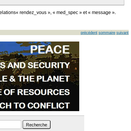
relations« rendez_vous », « med_spec » et « message ».
précédent
sommaire
suivant