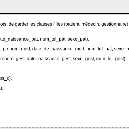
i de garder les classes filles (patient, médecin, gestionnaire) 
ate_naissance_pat, num_tel_pat, sexe_pat).
prenom_med, date_de_naissance_med, num_tel_pat, sexe_pat,
prenom_gest, date_naissance_gest, sexe_gest, num_tel_gest).
mps_c).
).