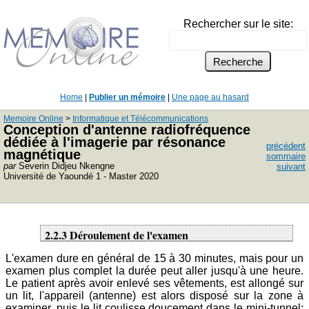
Rechercher sur le site:
Home
|
Publier un mémoire
|
Une page au hasard
Memoire Online
>
Informatique et Télécommunications
Conception d'antenne radiofréquence
dédiée à l'imagerie par résonance
précédent
magnétique
sommaire
par
Severin Didjeu Nkengne
suivant
Université de Yaoundé 1 - Master 2020
2.2.3 Déroulement de l'examen
L'examen dure en général de 15 à 30 minutes, mais pour un
examen plus complet la durée peut aller jusqu'à une heure.
Le patient après avoir enlevé ses vêtements, est allongé sur
un lit, l'appareil (antenne) est alors disposé sur la zone à
examiner, puis le lit coulisse doucement dans le mini-tunnel;