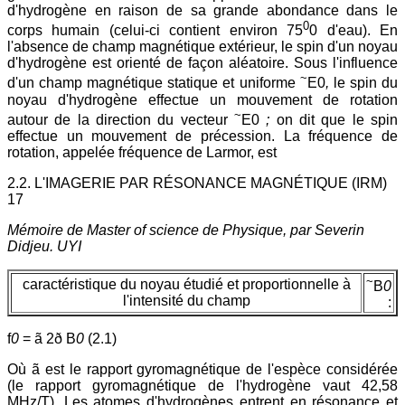
d'hydrogène en raison de sa grande abondance dans le
0
corps humain (celui-ci contient environ 75
0 d'eau). En
l'absence de champ magnétique extérieur, le spin d'un noyau
d'hydrogène est orienté de façon aléatoire. Sous l'influence
~
d'un champ magnétique statique et uniforme
E0
,
le spin du
noyau d'hydrogène effectue un mouvement de rotation
~
autour de la direction du vecteur
E0
;
on dit que le spin
effectue un mouvement de précession. La fréquence de
rotation, appelée fréquence de Larmor, est
2.2. L'IMAGERIE PAR RÉSONANCE MAGNÉTIQUE (IRM)
17
Mémoire de Master of science de Physique, par Severin
Didjeu. UYI
~
caractéristique du noyau étudié et proportionnelle à
B
0
l'intensité du champ
:
f
0
= ã 2ð B
0
(2.1)
Où ã est le rapport gyromagnétique de l'espèce considérée
(le rapport gyromagnétique de l'hydrogène vaut 42,58
MHz/T). Les atomes d'hydrogènes entrent en résonance et