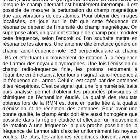
lorsque le champ alternatif est brutalement interrompu il est
possible de mesurer la perturbation du champ magnétique
due aux vibrations de ces atomes. Pour obtenir des images
localisées, on joue sur le fait que cette fréquence de
résonance dépend de l'intensité du champ magnétique. On
superpose alors un gradient statique de champ pour moduler
cette fréquence, selon l'endroit où l'on souhaite mettre en
résonance les atomes. Une antenne dite émettrice génère un
~
champ radio-fréquence noté
B
1
perpendiculaire au champ
~
B
0
et effectuant un mouvement de rotation à la fréquence
de Larmor des noyaux d'hydrogènes. Une fois l'émission du
champ radio-fréquence finie, les protons retournent à
l'équilibre en émettant à leur tour un signal radio-fréquence à
la fréquence de Larmor. Celui-ci est capté par des antennes
dites réceptrices. C'est ce signal qui, une fois numérisé, traité
puis analysé permet d'obtenir les propriétés physiques et
chimiques de l'échantillon étudié. La qualité des résultats
obtenus lors de la RMN est donc en partie liée à la qualité
d'émission et de réception des antennes. Pour avoir une
bonne qualité, le champ émis doit être aussi homogène que
possible dans la région étudiée et effectuer un mouvement
de rotation à une fréquence la plus proche possible de la
fréquence de Larmor afin d'exciter uniformément les noyaux
voulus. De plus, les antennes réceptrices doivent avoir un