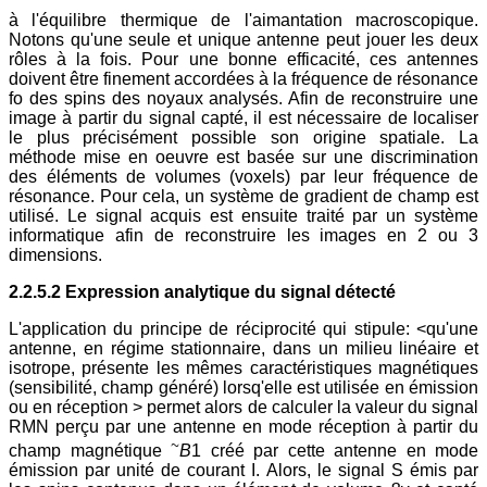
à l'équilibre thermique de l'aimantation macroscopique.
Notons qu'une seule et unique antenne peut jouer les deux
rôles à la fois. Pour une bonne efficacité, ces antennes
doivent être finement accordées à la fréquence de résonance
fo des spins des noyaux analysés. Afin de reconstruire une
image à partir du signal capté, il est nécessaire de localiser
le plus précisément possible son origine spatiale. La
méthode mise en oeuvre est basée sur une discrimination
des éléments de volumes (voxels) par leur fréquence de
résonance. Pour cela, un système de gradient de champ est
utilisé. Le signal acquis est ensuite traité par un système
informatique afin de reconstruire les images en 2 ou 3
dimensions.
2.2.5.2 Expression analytique du signal détecté
L'application du principe de réciprocité qui stipule: <qu'une
antenne, en régime stationnaire, dans un milieu linéaire et
isotrope, présente les mêmes caractéristiques magnétiques
(sensibilité, champ généré) lorsq'elle est utilisée en émission
ou en réception > permet alors de calculer la valeur du signal
RMN perçu par une antenne en mode réception à partir du
~
champ magnétique
B
1 créé par cette antenne en mode
émission par unité de courant I. Alors, le signal S émis par