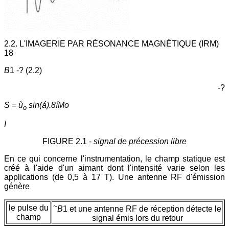
2.2. L'IMAGERIE PAR RÉSONANCE MAGNÉTIQUE (IRM)
18
B
1 -? (2.2)
-?
S = ù
sin(á).8íMo
o
I
FIGURE 2.1 -
signal de précession libre
En ce qui concerne l'instrumentation, le champ statique est
créé à l'aide d'un aimant dont l'intensité varie selon les
applications (de 0,5 à 17 T). Une antenne RF d'émission
génère
~
le pulse du
B
1 et une antenne RF de réception détecte le
champ
signal émis lors du retour