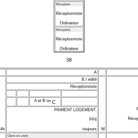
Réception
Réceptionniste
Ordinateur
Réception
Réceptionniste
Ordinateur
38
A
B.I edité
Réceptionniste
A et B ou
C
PAIMENT LOGEMENT.
Récep
PF6
24h
toujours
M
Client en ordre