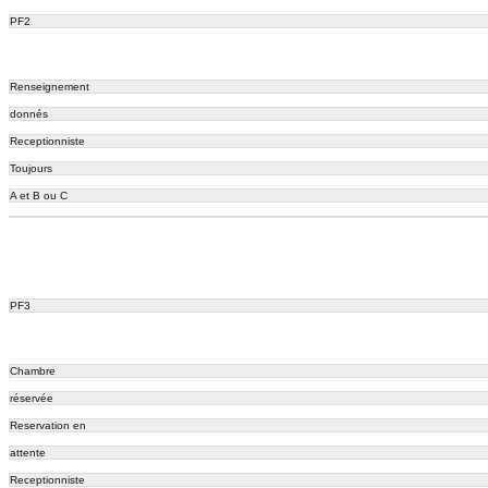
PF2
Renseignement
donnés
Receptionniste
Toujours
A et B ou C
PF3
Chambre
réservée
Reservation en
attente
Receptionniste