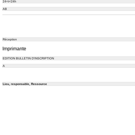
24<t<24h
AB
Réception
Imprimante
EDITION BULLETIN D'INSCRIPTION
A
Lieu, responsable, Ressource