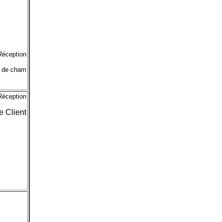
Réception
 de cham
Réception
e Client