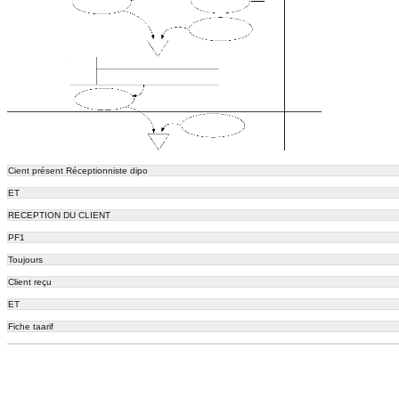
Cient présent Réceptionniste dipo
ET
RECEPTION DU CLIENT
PF1
Toujours
Client reçu
ET
Fiche taarif