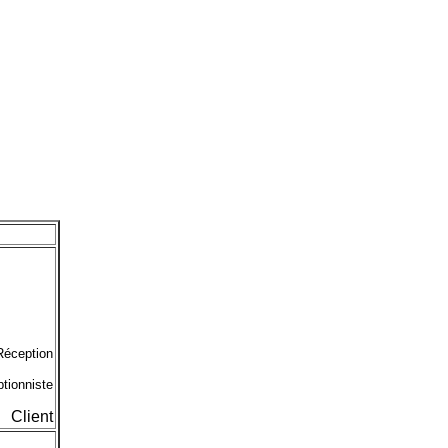
Réception
tionniste
Client