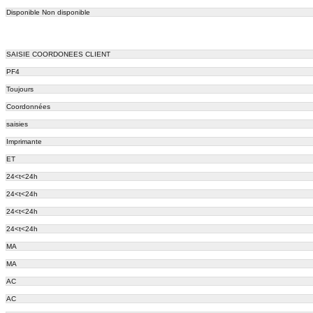
Disponible Non disponible
SAISIE COORDONEES CLIENT
PF4
Toujours
Coordonnées
saisies
Imprimante
ET
24<t<24h
24<t<24h
24<t<24h
24<t<24h
MA
MA
AC
AC