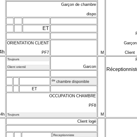
Garçon de chambre
dispo
ET
ORIENTATION CLIENT
Garçon
4h
PF7
M
Client
Toujours
Garcon
Client orienté
Réceptionnist
de
chambre disponible
ET
OCCUPATION CHAMBRE
PF8
24h
M
Toujours
Client logé
Receptionniste