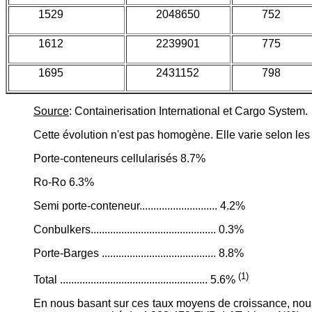
1529
2048650
752
1612
2239901
775
1695
2431152
798
Source
: Containerisation International et Cargo System.
Cette évolution n'est pas homogène. Elle varie selon les 
Porte-conteneurs cellularisés 8.7%
Ro-Ro 6.3%
Semi porte-conteneur............................ 4.2%
Conbulkers............................................. 0.3%
Porte-Barges ......................................... 8.8%
(1)
Total ..................................................... 5.6%
En nous basant sur ces taux moyens de croissance, nous 