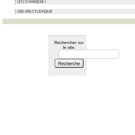
*
(37) Cf ANNEXE I
*
(38) (39) Cf LEXIQUE
Rechercher sur
le site: