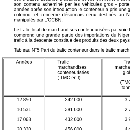
son contenu acheminé par les véhicules gros - porteurs
années après son introduction le conteneur a pris une g
cotonou, et concerne désormais ceux destinés au Nor
manipulés par L'OCBN.
Le trafic total de marchandises conteneurisées par voie fe
comprend une grande partie des importations du Niger et
trafic à la descente constitué des produits des deux pays
Tableau
N°5 Part du trafic conteneur dans le trafic ma
Années
Trafic
Tra
marchandises
marcha
conteneurisées
glo
( TMC en t)
(TM
ton
12 850
342 000
3.
10 531
381 000
2.
17 068
432 000
3.
20 330
456 000
4.