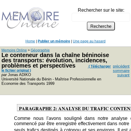
Rechercher sur le site:
Home
|
Publier un mémoire
|
Une page au hasard
Memoire Online
>
Géographie
Le conteneur dans la chaîne béninoise
des transports: évolution, incidences,
problèmes et perspectives
précédent
( Télécharger
le fichier original )
sommaire
par
Jonas ADIKO
suivant
Université Nationale du Bénin - Maîtrise Professionnelle en
Economie des Transports 1999
PARAGRAPHE 2: ANALYSE DU TRAFIC CONTEN
Comme nous l'avons souligné dans notre analyse du
commencé par être enregistré effectivement dans notre po
seuls trafics destinés à cotonou et ses environs. Il es