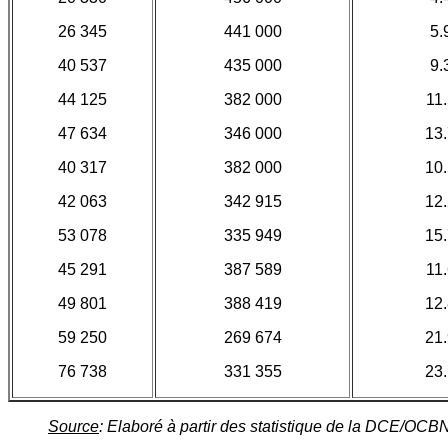
26 345
441 000
5.
40 537
435 000
9.
44 125
382 000
11
47 634
346 000
13
40 317
382 000
10
42 063
342 915
12
53 078
335 949
15
45 291
387 589
11
49 801
388 419
12
59 250
269 674
21
76 738
331 355
23
Source
: Elaboré à partir des statistique de la DCE/OCB