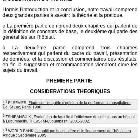
Hormis l'introduction et la conclusion, notre travail comprend
deux grandes parties à savoir : la théorie et la pratique.
o La première partie comprend deux chapitres qui parlent de
la définition de concepts de base, le deuxième qui parle des
généralités sur l'hôpital.
o La deuxième partie comprend trois chapitres
respectivement qui parlent du cadre du travail, présentation
de données, et la discussion et commentaires des résultats,
en fin la suggestion et recommandation viendront clore les
sujets du travail.
PREMIERE PARTIE
CONSIDERATIONS THEORIQUES
1
*
ELSEVIER,
Etude sur l'enquête d'opinion de la performance hospitalière
,
Ed. St Luc, Paris, 1996
2
TSHIBANGU K., Evaluation du taux lié à l'efficience de soins dans un hôpital
à Lubumbashi, TFC/ISTM-Lubumbashi, 2001-2002.
3
*
WORLD BANK,
La politique hospitalière et le financement de l'hôpital en
Afrique
; Septembre 2005