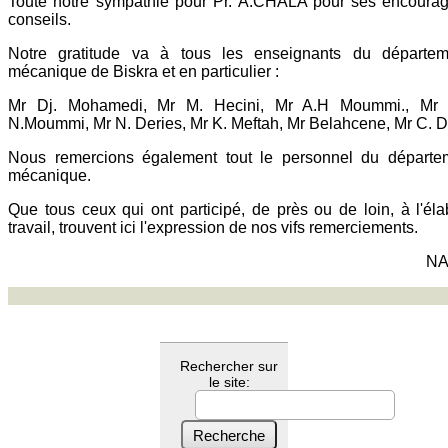
Toute notre sympathie pour Pr. A.CHALA pour ses encoura
conseils.
Notre gratitude va à tous les enseignants du départe
mécanique de Biskra et en particulier :
Mr Dj. Mohamedi, Mr M. Hecini, Mr A.H Moummi., Mr 
N.Moummi, Mr N. Deries, Mr K. Meftah, Mr Belahcene, Mr C. De
Nous remercions également tout le personnel du départe
mécanique.
Que tous ceux qui ont participé, de près ou de loin, à l'él
travail, trouvent ici l'expression de nos vifs remerciements.
NA
Rechercher sur
le site: