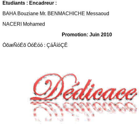
Etudiants : Encadreur :
BAHA Bouziane Mr. BENMACHICHE Messaoud
NACERI Mohamed
Promotion: Juin 2010
ÓõæÑóÉõ ÓóÈóó : ÇáÂíóÇÊ