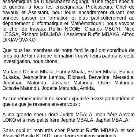
académiques de l'I.s.p/Mbanza-Ngungu d'une façon spécial
et général à tous les enseignants, Professeurs, Chef de
travaux et Assistant, pour leurs encadrement durant ces
années passer en formation et plus particulièrement au
département d'informatique et Mathématique ; nous voyons
le chef de travaux Ruffin NGOIE, Charles MBUYI, Nice
LESSA, Richard MBUMBA, l'Assistant Ruffin MBAKA, Alfred
DIKIAVOVAKO.
Que tous les membres de notre famille qui ont contribué de
près ou de loin à notre formation trouve leurs part dans cette
investigation, nous citons ;
Ma tante Denise Mbala, Fanny Mbala, Esther Mbala, Eunice
Bukaka, Jeanceline Lemba, Richard, Berveline, Mersedie,
Jonathan Matundu, Joviane Matundu, Osée Matundu,
Octavie Matundu, Jodette Matundu, Amida,
Aucun remerciement ne serait exprimée assez profondément
que ce que je ressens envers vous ;
A ma grande soeur doré Judith MBALA, mon frère Amram
LOKO et à mes petits frère Jephté MBALA, Japhet MBALA
Sans oublier mon très cher Pasteur Ruffin MBAKA et son
Associé Basile KITADI, pour leurs soutiens spirituels ;