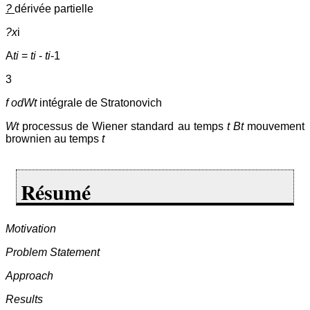
?
dérivée partielle
?x
i
A
ti
=
ti
-
ti
-1
3
f odWt
intégrale de Stratonovich
Wt
processus de Wiener standard au temps
t Bt
mouvement
brownien au temps
t
Résumé
Motivation
Problem Statement
Approach
Results