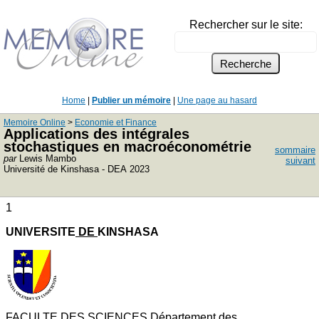
Rechercher sur le site:
Home
|
Publier un mémoire
|
Une page au hasard
Memoire Online
>
Economie et Finance
Applications des intégrales
stochastiques en macroéconométrie
sommaire
par
Lewis Mambo
suivant
Université de Kinshasa - DEA 2023
1
UNIVERSITE
DE
KINSHASA
FACULTE DES SCIENCES Département des