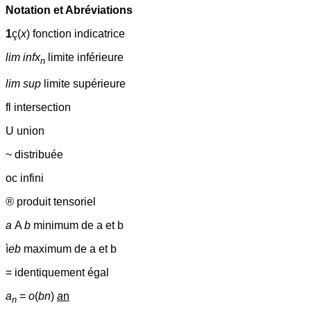
Notation et Abréviations
1
ç(
x
) fonction indicatrice
lim infx
limite inférieure
n
lim sup
limite supérieure
fl intersection
U union
~ distribuée
oc infini
®
produit tensoriel
a
A
b
minimum de a et b
ì
eb
maximum de a et b
= identiquement égal
a
=
o
(
bn
)
a
n
n