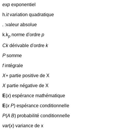
exp
exponentiel
h
.
i
t
variation quadratique
.
:valeur absolue
k
.
k
norme d'ordre
p
p
Ck
dérivable d'ordre
k
P
somme
f
intégrale
X
+ partie positive de X
X
partie négative de X
E
(
x
) espérance mathématique
E
(
x P
) espérance conditionnelle
P
(
A B
) probabilité conditionnelle
var
(
x
) variance de x