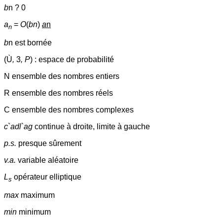
b
n ? 0
a
=
O
(
bn
)
a
n
n
b
n est bornée
(Ù
,
3
, P
) : espace de probabilité
N ensemble des nombres entiers
R ensemble des nombres réels
C ensemble des nombres complexes
c
`
adl
`
ag
continue à droite, limite à gauche
p.s.
presque sûrement
v.a.
variable aléatoire
L
opérateur elliptique
s
max
maximum
min
minimum