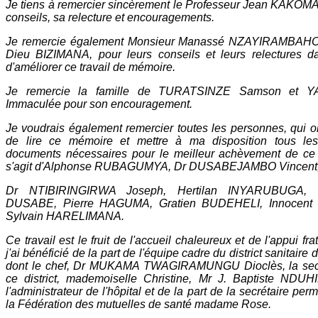
Je tiens à remercier sincèrement le Professeur Jean KAKOMA
conseils, sa relecture et encouragements.
Je remercie également Monsieur Manassé NZAYIRAMBAHO
Dieu BIZIMANA, pour leurs conseils et leurs relectures d
d'améliorer ce travail de mémoire.
Je remercie la famille de TURATSINZE Samson et Y
Immaculée pour son encouragement.
Je voudrais également remercier toutes les personnes, qui o
de lire ce mémoire et mettre à ma disposition tous les 
documents nécessaires pour le meilleur achèvement de ce tr
s'agit d'Alphonse RUBAGUMYA, Dr DUSABEJAMBO Vincent
Dr NTIBIRINGIRWA Joseph, Hertilan INYARUBUGA, S
DUSABE, Pierre HAGUMA, Gratien BUDEHELI, Innocen
Sylvain HARELIMANA.
Ce travail est le fruit de l'accueil chaleureux et de l'appui fra
j'ai bénéficié de la part de l'équipe cadre du district sanitair
dont le chef, Dr MUKAMA TWAGIRAMUNGU Dioclès, la secr
ce district, mademoiselle Christine, Mr J. Baptiste NDU
l'administrateur de l'hôpital et de la part de la secrétaire pe
la Fédération des mutuelles de santé madame Rose.