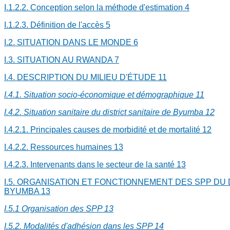
I.1.2.2. Conception selon la méthode d'estimation
4
I.1.2.3. Définition de l'accès
5
I.2. SITUATION DANS LE MONDE
6
I.3. SITUATION AU RWANDA
7
I.4. DESCRIPTION DU MILIEU D'ÉTUDE
11
I.4.1. Situation socio-économique et démographique
11
I.4.2. Situation sanitaire du district sanitaire de Byumba
12
I.4.2.1. Principales causes de morbidité et de mortalité
12
I.4.2.2. Ressources humaines
13
I.4.2.3. Intervenants dans le secteur de la santé
13
I.5. ORGANISATION ET FONCTIONNEMENT DES SPP DU 
BYUMBA
13
I.5.1 Organisation des SPP
13
I.5.2. Modalités d'adhésion dans les SPP
14