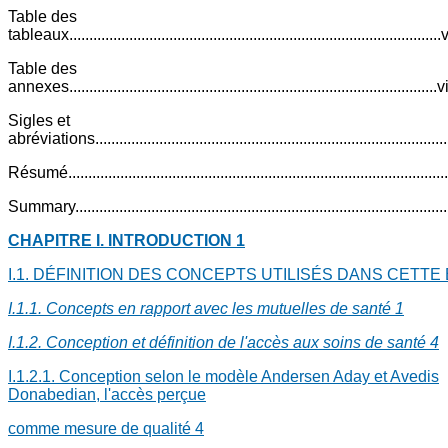
Table des
tableaux.............................................................................................
Table des
annexes............................................................................................v
Sigles et
abréviations.......................................................................................
Résumé...............................................................................................
Summary.............................................................................................
CHAPITRE I. INTRODUCTION
1
I.1. DÉFINITION DES CONCEPTS UTILISÉS DANS CETTE
I.1.1. Concepts en rapport avec les mutuelles de santé
1
I.1.2. Conception et définition de l'accès aux soins de santé
4
I.1.2.1. Conception selon le modèle Andersen Aday et Avedis
Donabedian, l'accès perçue
comme mesure de qualité
4