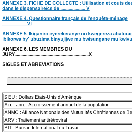
ANNEXE 3. FICHE DE COLLECTE : Utilisation et couts des
dans le dispensaire/cs de .....................
V
ANNEXE 4. Questionnaire français de l'enquête-ménage
.....................VI
ANNEXE 5. Ikiganiro cyerekeranye no kwegereza abatura
ibikorwa by' ubuzima binyujijwe mu bwisungane mu kwiv
ANNEXE 6. LES MEMBRES DU
JURY...............................................................X
SIGLES ET ABREVIATIONS
$ EU : Dollars Etats-Unis d'Amérique
Accr. ann. : Accroissement annuel de la population
ANMC : Alliance Nationale des Mutualités Chrétiennes de B
ARV : Traitement antirétroviral
BIT : Bureau International du Travail