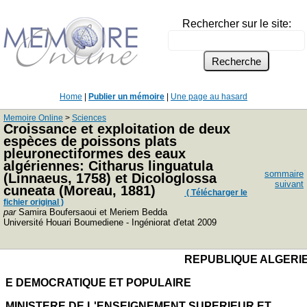
Rechercher sur le site:
Home
|
Publier un mémoire
|
Une page au hasard
Memoire Online
>
Sciences
Croissance et exploitation de deux
espèces de poissons plats
pleuronectiformes des eaux
algériennes: Citharus linguatula
sommaire
(Linnaeus, 1758) et Dicologlossa
suivant
cuneata (Moreau, 1881)
( Télécharger le
fichier original )
par
Samira Boufersaoui et Meriem Bedda
Université Houari Boumediene - Ingéniorat d'etat 2009
REPUBLIQUE ALGERI
E DEMOCRATIQUE ET POPULAIRE
MINISTERE DE L'ENSEIGNEMENT SUPERIEUR ET