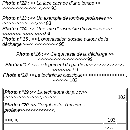
Photo n°12
:
<<
La face cachée d'une tombe
>>
<<<<<<<<<<<<<. <.<<< 93
Photo n°13
: <<
Un exemple de tombes profanées
>>
<<<<<<<<<<. <<.<<< 93
Photo n°14
:
<<
Une vue d'ensemble du cimetière
>>
<<<<<<<. <<<< <<<<94
Photo n° 15
:
<<
L'organisation sociale autour de la
décharge
>><<.<<<<<<<<< 95
Photo n°16
: <<
Ce qui reste de la décharge
>>
<<<<<<<<<<<<<<<<<<<99
Photo n°17
:<<
Le logement du gardien
>><<<<<<<<<<<<.
<<<<<<< .99
Photo n°18
:<<
La technique classique
>><<<<<<<<<<<<<<..
<<<<<<.102
Photo n°19
:<<
La technique du p.v.c.
>>
<<<<<<<<<<<<<<. <<<<< ..
102
Photo n°20
:<<
Ce qui reste d'un corps
profané
>><<<<<<<<<<<.
<<<..<..
103
<<<..