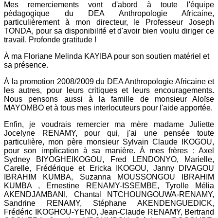
Mes remerciements vont d'abord à toute l'équipe
pédagogique du DEA Anthropologie Africaine,
particulièrement à mon directeur, le Professeur Joseph
TONDA, pour sa disponibilité et d'avoir bien voulu diriger ce
travail. Profonde gratitude !
À ma Floriane Melinda KAYIBA pour son soutien matériel et
sa présence.
À la promotion 2008/2009 du DEA Anthropologie Africaine et
les autres, pour leurs critiques et leurs encouragements
.
Nous pensons aussi à la famille de monsieur Aloïse
MAYOMBO et à tous mes interlocuteurs pour l'aide apportée.
Enfin, je voudrais remercier ma mère madame Juliette
Jocelyne RENAMY, pour qui, j'ai une pensée toute
particulière, mon père monsieur Sylvain Claude IKOGOU,
pour son implication à sa manière. À mes frères : Axel
Sydney BIYOGHEIKOGOU, Fred LENDONYO, Marielle,
Carelle, Frédérique et Ericka IKOGOU, Janny DIVAGOU
IBRAHIM KUMBA, Suzanna MOUSSONGOU IBRAHIM
KUMBA , Ernestine RENAMY-ISSEMBE, Tyrolle Mélia
AKENDJAMBANI, Chantal NTCHOUNGOUWA-RENAMY,
Sandrine RENAMY, Stéphane AKENDENGUEDICK,
Frédéric IKOGHOU-YENO, Jean-Claude RENAMY, Bertrand