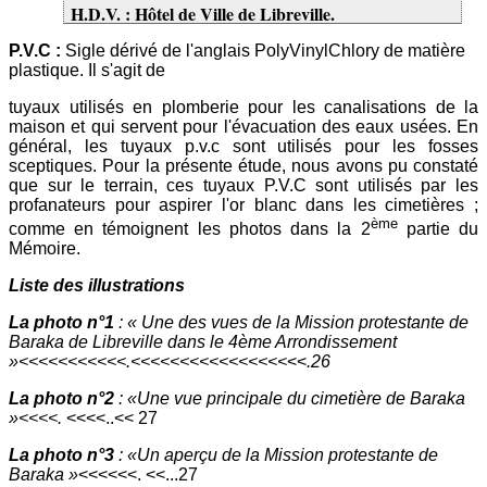
H.D.V. : Hôtel de Ville de Libreville.
P.V.C :
Sigle dérivé de l'anglais PolyVinylChlory de matière
plastique. Il s'agit de
tuyaux utilisés en plomberie pour les canalisations de la
maison et qui servent pour l'évacuation des eaux usées. En
général, les tuyaux p.v.c sont utilisés pour les fosses
sceptiques. Pour la présente étude, nous avons pu constaté
que sur le terrain, ces tuyaux P.V.C sont utilisés par les
profanateurs pour aspirer l'or blanc dans les cimetières ;
ème
comme en témoignent les photos dans la 2
partie du
Mémoire.
Liste des illustrations
La photo n°1
: « Une des vues de la Mission protestante de
Baraka de Libreville dans le 4ème Arrondissement
»<<<<<<<<<<<.<<<<<<<<<<<<<<<<
<<
.26
La photo n°2
: «Une vue principale du cimetière de Baraka
»<<<<.
<<<<..<< 27
La photo n°3
: «Un aperçu de la Mission protestante de
Baraka »
<<<<<<. <<...27