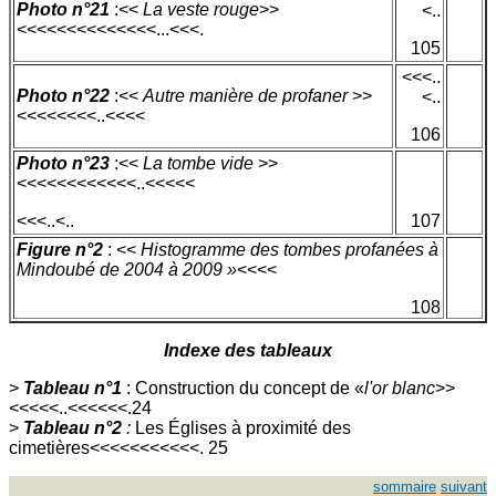
Photo n°21
:<<
La veste rouge
>>
<..
<<<<<<<<<<<<<<...<<<.
105
<<<..
Photo n°22
:<<
Autre manière de profaner
>>
<..
<<<<<<<<..<<<<
106
Photo n°23
:<<
La tombe vide
>>
<<<<<<<<<<<<..<<<<<
<<<..<..
107
Figure n°2
: <<
Histogramme des tombes profanées à
Mindoubé de 2004 à 2009 »
<<<<
108
Indexe des tableaux
>
Tableau n°1
: Construction du concept de «
l'or blanc
>>
<<<<<..<<<<<<.24
>
Tableau n°2
:
Les Églises à proximité des
cimetières<<<<<<<<<<<. 25
sommaire
suivant