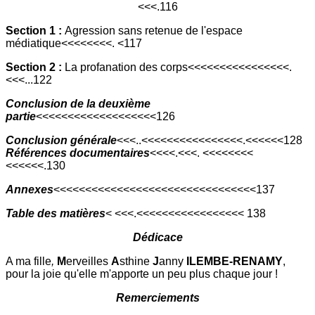
<<<.116
Section 1 :
Agression sans retenue de l'espace
médiatique<<<<<<<<. <117
Section 2 :
La profanation des corps<<<<<<<<<<<<<<<<.
<<<...122
Conclusion de la deuxième
partie
<<<<<<<<<<<<<<<<<<<126
Conclusion générale
<<<..<<<<<<<<<<<<<<<<.<<<<<<128
Références documentaires
<<<<.<<<. <<<<<<<<
<<<<<<.130
Annexes
<<<<<<<<<<<<<<<<<<<<<<<<<<<<<<<<137
Table des matières
< <<<.<<<<<<<<<<<<<<<<< 138
Dédicace
A ma fille
,
M
erveilles
A
sthine
J
anny
ILEMBE-RENAMY
,
pour la joie qu'elle m'apporte un peu plus chaque jour !
Remerciements