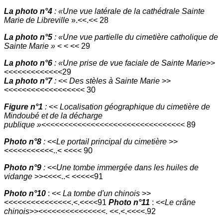
La photo n°4
: «Une vue latérale de la cathédrale Sainte
Marie de Libreville
».<<.<< 28
La photo n°5
: «Une vue partielle du cimetière catholique de
Sainte Marie »
< < << 29
La photo n°6
: «Une prise de vue faciale de Sainte Marie
>>
<<<<<<<<<<<<<29
La photo n°7
:
<<
Des stèles à Sainte Marie
>>
<<<<<<<<<<<<<<<<<< 30
Figure n°1
:
<<
Localisation géographique du cimetière de
Mindoubé et de la décharge
publique »<<<<<<<<<<<<<<<<<<<<<<<<<<<<<<<<
89
Photo n°8
:
<<
Le portail principal du cimetière
>>
<<<<<<<<<<<..< <<<< 90
Photo n°9
:
<<
Une tombe immergée dans les huiles de
vidange
>><<<<..< <<<<<91
Photo n°10
: <<
La tombe d'un chinois
>>
<<<<<<<<<<<<<<<.<.<<<<91
Photo n°11
: <<
Le crâne
chinois
>><<<<<<<<<<<<<<<. <<.<.<<<<.92