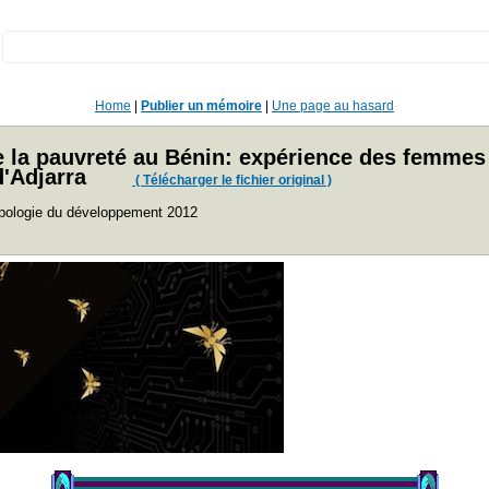
:
Home
|
Publier un mémoire
|
Une page au hasard
e la pauvreté au Bénin: expérience des femme
'Adjarra
( Télécharger le fichier original )
opologie du développement 2012