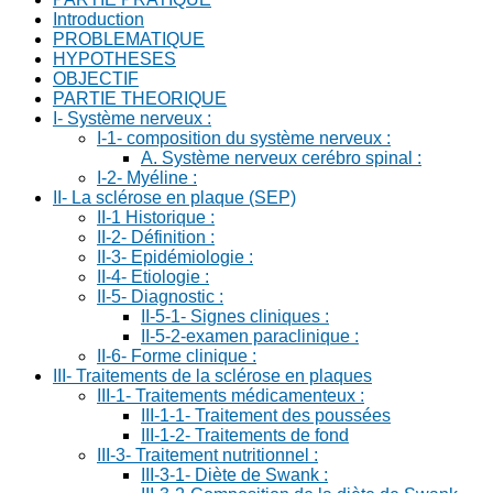
Introduction
PROBLEMATIQUE
HYPOTHESES
OBJECTIF
PARTIE THEORIQUE
I- Système nerveux :
I-1- composition du système nerveux :
A. Système nerveux cerébro spinal :
I-2- Myéline :
II- La sclérose en plaque (SEP)
II-1 Historique :
II-2- Définition :
II-3- Epidémiologie :
II-4- Etiologie :
II-5- Diagnostic :
II-5-1- Signes cliniques :
II-5-2-examen paraclinique :
II-6- Forme clinique :
III- Traitements de la sclérose en plaques
III-1- Traitements médicamenteux :
III-1-1- Traitement des poussées
III-1-2- Traitements de fond
III-3- Traitement nutritionnel :
III-3-1- Diète de Swank :