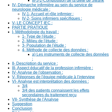
III-3-2-Composition de la diète de Swank
IV- Démarche infirmière au sein du service de
neurologie médicale :
IV-1- Accueil et rôle infirmier :
IV-2- Soins infirmiers spécifiques :
V- LE CONCEPT IEC :
PARTIE PRATIQUE
I- Méthodologie du travail :
1- Type de l'étude :
2- Milieu de l'étude :
3- Population de l'étude :
4- Méthode de collecte des données :
a) Les instruments de collecte des données
:
II- Description du service :
III- Aspect éducatif de la profession infirmière :
IV- Analyse de l'observation :
V- Réponses de l'équipe médicale à l'interview
VI- Analyse est interprétation des données :
3/4
3/4 des patients connaissent les effets
secondaires du traitement reçu
VII- Synthèse de l'Analyse
Suggestion
Conclusion