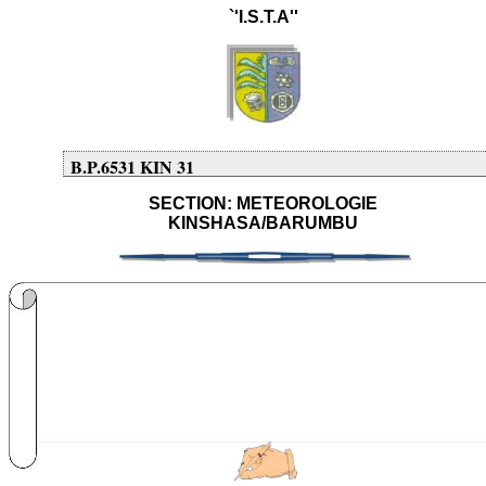
`'I.S.T.A''
B.P.6531 KIN 31
SECTION: METEOROLOGIE
KINSHASA/BARUMBU