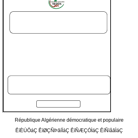
République Algérienne démocratique et populaire
ÊíÈÚÔáÇ ÊíØÇÑÞãíÏáÇ ÊíÑÆÇÓÌáÇ ÊíÑìåãÌáÇ