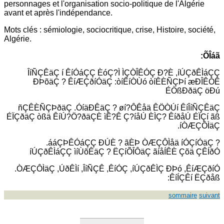
personnages et l'organisation socio-politique de l'Algérie
avant et après l'indépendance.
Mots clés : sémiologie, sociocritique, crise, Histoire, société,
Algérie.
:ÕÎáã
ÎíÑÇÊäÇ í ÊíÓáÇÇ ÈóÇ?Ì ÌÇÒÎÊÓÇ Ð?È ,íÚÇðÊÌáÇÇ
ÐÞõäÇ ? ÊíÆÇðíÓäÇ :òíÊíÒÙó òíÊÈÑÇÞí æÐÎÊÓÊ
ÉÒßÐðäÇ öÐú
ñÇÊÈÑÇÞðäÇ .ÓíäÐÊäÇ ? øí?ÔÊåä ÊÖÒÚí ÊíÎíÑÇÊäÇ
ÉÏÇðäÇ òßä ÊíÚ?Ö?ðäÇÈ ìÊ?Ê Ç?íåÚ ÈÌÇ? ÊíðåÚ ÉÏÇí ãß
.íÒÆÇÔÌäÇ
.ááÇÞÊÓáÇÇ ÐÚÈ ? ãÈÞ ÒÆÇÔÌåä íÓÇíÓäÇ ?
íÚÇðÊÌáÇÇ ìíÙõÊäÇ ? ËÇíÕÎÔäÇ ãíåÍÊÈ Çõä ÇÊÍðÓ
.ÒÆÇÔÌäÇ ,ÚðÊÌí ,ÎíÑÇÊ ,ÊíÓÇ ,íÚÇðÊÌÇ ÐÞó ,ÊíÆÇðíÓ
:ÊíÍÇÊí ËÇðåß
sommaire
suivant