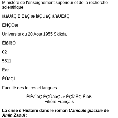
Ministère de l'enseignement supérieur et de la recherche
scientifique
íãáÚáÇ ËÍÈáÇ æ íáÇÚáÇ ãíáÚÊáÇ
ÉÑÇÒæ
Université du 20 Aout 1955 Skikda
ÉÏßíßÓ
02
5511
Ëæ
ÊÚãÇÌ
Faculté des lettres et langues
ÊíÈäÌáÇ ËÇÛááÇ æ ÈÇÏáÂÇ Êíáß
Filière Français
La crise d'Histoire dans le roman
Canicule glaciale
de
Amin Zaoui
: