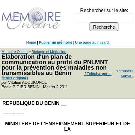
Rechercher sur le site:
Home
|
Publier un mémoire
|
Une page au hasard
Memoire Online
>
Biologie et Médecine
Elaboration d'un plan de
communication au profit du PNLMNT
pour la prévention des maladies non
sommaire
transmissibles au Bénin
( Télécharger le
suivant
fichier original )
par
Vitalien ADOUKONOU
Ecole PIGIER BENIN - Master 2 2011
REPUBLIQUE DU BENIN __
--------------
MINISTERE DE L'ENSEIGNEMENT SUPERIEUR ET DE
LA