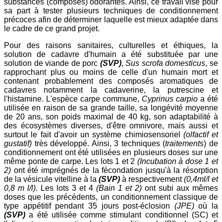
substances (composés) odorantes. Ainsi, ce travail vise pour
sa part à tester plusieurs techniques de conditionnement
précoces afin de déterminer laquelle est mieux adaptée dans
le cadre de ce grand projet.
Pour des raisons sanitaires, culturelles et éthiques, la
solution de cadavre d'humain a été substituée par une
solution de viande de porc
(SVP)
,
Sus scrofa domesticus
, se
rapprochant plus ou moins de celle d'un humain mort et
contenant probablement des composés aromatiques de
cadavres notamment la cadaverine, la putrescine et
l'histamine. L'espèce carpe commune,
Cyprinus carpio
a été
utilisée en raison de sa grande taille, sa longévité moyenne
de 20 ans, son poids maximal de 40 kg, son adaptabilité à
des écosystèmes diverses, d'être omnivore, mais aussi et
surtout le fait d'avoir un système chimiosensoriel
(olfactif et
gustatif)
très développé. Ainsi, 3 techniques (
traitements
) de
conditionnement ont été utilisées en plusieurs doses sur une
même ponte de carpe. Les lots 1 et 2
(Incubation à dose 1 et
2)
ont été imprégnés de la fécondation jusqu'à la résorption
de la vésicule vitelline à la
(SVP)
à respectivement
(0,4ml/l et
0,8 m l/l)
. Les lots 3 et 4
(Bain 1 et 2)
ont subi aux mêmes
doses que les précédents, un conditionnement classique de
type appétitif pendant 35 jours post-éclosion
(JPE)
où la
(SVP)
a été utilisée comme stimulant conditionnel (SC) et