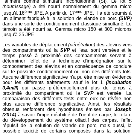
l'aliment comme stimulant inconditionnel (SI). Le lot 5
(nourrissage)
a été nourri normalement du gemma micro
ème
ème
jusqu'à 16
JPE. A partir du 17
JPE, il a été soumis à
un aliment fabriqué à la solution de viande de porc
(SVP)
dans une sorte de conditionnement classique simultané. Le
témoin a été nourri au Gemma micro 150 et 300 microns
jusqu'à 35 JPE.
Les variables de déplacement
(pénétration)
des alevins vers
des compartiments où la
SVP
et l'eau sont versées et le
temps passé à proximité des compartiments servent à
déterminer l'effet de la technique d'imprégnation sur le
comportement des alevins et en conséquence de conclure
sur le possible conditionnement ou non des différents lots.
Aucune différence significative n'a pu être mise en évidence
pour les différents traitements sauf le lot 1
(incubation
0,4ml/l)
qui passe préférentiellement plus de temps à
proximité du compartiment où la
SVP
est versée. La
comparaison des différents tests entre eux ne révèle non
plus aucune différence significative. Ainsi, les résultats
obtenus renforcent des hypothèses émises par
Joseph
(2014)
à savoir l'imperméabilité de l'oeuf de carpe, le retard
du développement du système olfactif des carpes, l'effet
répulsif de la solution de viande de porc, mais aussi, la
possible toxicité de certains composés dans la solution.