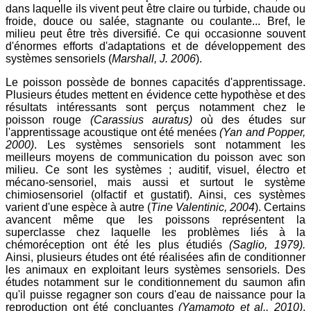
dans laquelle ils vivent peut être claire ou turbide, chaude ou
froide, douce ou salée, stagnante ou coulante... Bref, le
milieu peut être très diversifié. Ce qui occasionne souvent
d'énormes efforts d'adaptations et de développement des
systèmes sensoriels (
Marshall, J. 2006
).
Le poisson possède de bonnes capacités d'apprentissage.
Plusieurs études mettent en évidence cette hypothèse et des
résultats intéressants sont perçus notamment chez le
poisson rouge
(Carassius auratus)
où des études sur
l'apprentissage acoustique ont été menées
(Yan and Popper,
2000)
. Les systèmes sensoriels sont notamment les
meilleurs moyens de communication du poisson avec son
milieu. Ce sont les systèmes ; auditif, visuel, électro et
mécano-sensoriel, mais aussi et surtout le système
chimiosensoriel (olfactif et gustatif). Ainsi, ces systèmes
varient d'une espèce à autre (
Tine Valentinic, 2004
). Certains
avancent même que les poissons représentent la
superclasse chez laquelle les problèmes liés à la
chémoréception ont été les plus étudiés
(Saglio, 1979).
Ainsi, plusieurs études ont été réalisées afin de conditionner
les animaux en exploitant leurs systèmes sensoriels. Des
études notamment sur le conditionnement du saumon afin
qu'il puisse regagner son cours d'eau de naissance pour la
reproduction ont été concluantes
(Yamamoto et al., 2010)
.