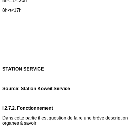
8h<=t>=20h
8h<t<17h
STATION SERVICE
Source: Station Koweït Service
I.2.7.2. Fonctionnement
Dans cette partie il est question de faire une brève descripti
organes à savoir :