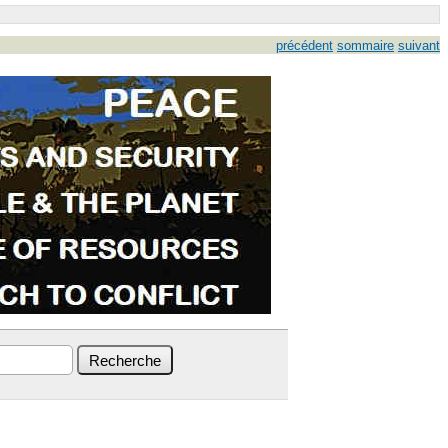
précédent
sommaire
suivant