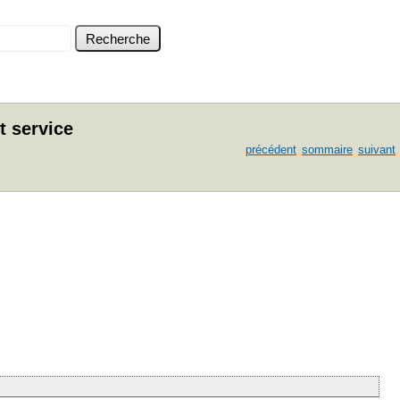
t service
précédent
sommaire
suivant