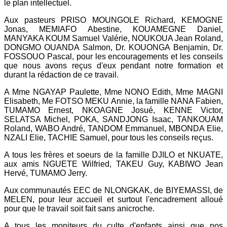
le plan intellectuel.
Aux pasteurs PRISO MOUNGOLE Richard, KEMOGNE
Jonas, MEMIAFO Abestine, KOUAMEGNE Daniel,
MANYAKA KOUM Samuel Valérie, NOUKOUA Jean Roland,
DONGMO OUANDA Salmon, Dr. KOUONGA Benjamin, Dr.
FOSSOUO Pascal, pour les encouragements et les conseils
que nous avons reçus d'eux pendant notre formation et
durant la rédaction de ce travail.
A Mme NGAYAP Paulette, Mme NONO Edith, Mme MAGNI
Elisabeth, Me FOTSO MEKU Annie, la famille NANA Fabien,
TUMAMO Ernest, NKOAGNE Josué, KENNE Victor,
SELATSA Michel, POKA, SANDJONG Isaac, TANKOUAM
Roland, WABO André, TANDOM Emmanuel, MBONDA Elie,
NZALI Elie, TACHIE Samuel, pour tous les conseils reçus.
A tous les frères et soeurs de la famille DJILO et NKUATE,
aux amis NGUETE Wilfried, TAKEU Guy, KABIWO Jean
Hervé, TUMAMO Jerry.
Aux communautés EEC de NLONGKAK, de BIYEMASSI, de
MELEN, pour leur accueil et surtout l'encadrement alloué
pour que le travail soit fait sans anicroche.
A tous les moniteurs du culte d'enfants ainsi que nos