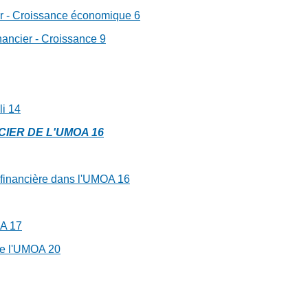
er - Croissance économique
6
nancier - Croissance
9
li
14
CIER DE L'UMOA
16
on financière dans l'UMOA
16
OA
17
de l'UMOA
20