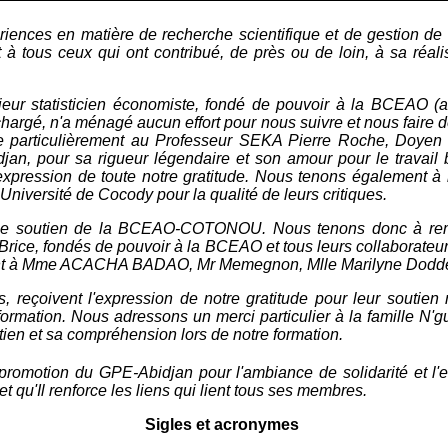
iences en matière de recherche scientifique et de gestion de 
 tous ceux qui ont contribué, de près ou de loin, à sa réalis
ieur statisticien économiste, fondé de pouvoir à la BCEAO 
argé, n'a ménagé aucun effort pour nous suivre et nous faire des
se particulièrement au Professeur SEKA Pierre Roche, Doye
 pour sa rigueur légendaire et son amour pour le travail b
'expression de toute notre gratitude. Nous tenons également
rsité de Cocody pour la qualité de leurs critiques.
n et le soutien de la BCEAO-COTONOU. Nous tenons donc à rem
rice, fondés de pouvoir à la BCEAO et tous leurs collaborateurs
 à Mme ACACHA BADAO, Mr Memegnon, Mlle Marilyne Doddé, Ml
 reçoivent l'expression de notre gratitude pour leur soutien m
mation. Nous adressons un merci particulier à la famille N'gue
utien et sa compréhension lors de notre formation.
romotion du GPE-Abidjan pour l'ambiance de solidarité et l'esp
 qu'Il renforce les liens qui lient tous ses membres.
Sigles et acronymes