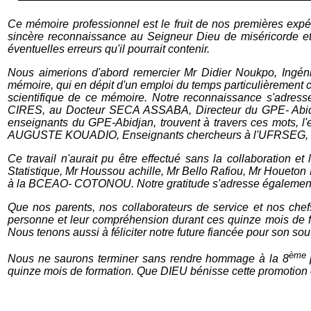
Ce mémoire professionnel est le fruit de nos premières expér
sincère reconnaissance au Seigneur Dieu de miséricorde et à
éventuelles erreurs qu'il pourrait contenir.
Nous aimerions d'abord remercier Mr Didier Noukpo, Ingén
mémoire, qui en dépit d'un emploi du temps particulièrement ch
scientifique de ce mémoire. Notre reconnaissance s'adres
CIRES, au Docteur SECA ASSABA, Directeur du GPE- Abidjan,
enseignants du GPE-Abidjan, trouvent à travers ces mots, l
AUGUSTE KOUADIO, Enseignants chercheurs à l'UFRSEG, Unive
Ce travail n'aurait pu être effectué sans la collaboratio
Statistique, Mr Houssou achille, Mr Bello Rafiou, Mr Houeton B
à la BCEAO- COTONOU. Notre gratitude s'adresse également
Que nos parents, nos collaborateurs de service et nos chefs,
personne et leur compréhension durant ces quinze mois de for
Nous tenons aussi à féliciter notre future fiancée pour son so
ème
Nous ne saurons terminer sans rendre hommage à la 8
p
quinze mois de formation. Que DIEU bénisse cette promotion et