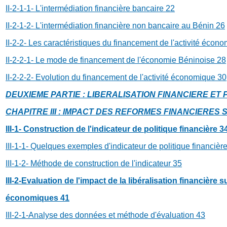
II-2-1-1- L'intermédiation financière bancaire
22
II-2-1-2- L'intermédiation financière non bancaire au Bénin
26
II-2-2- Les caractéristiques du financement de l'activité éco
II-2-2-1- Le mode de financement de l'économie Béninoise
28
II-2-2-2- Evolution du financement de l'activité économique
30
DEUXIEME PARTIE : LIBERALISATION FINANCIERE 
CHAPITRE III : IMPACT DES REFORMES FINANCIERE
III-1- Construction de l'indicateur de politique financière
3
III-1-1- Quelques exemples d'indicateur de politique financièr
III-1-2- Méthode de construction de l'indicateur
35
III-2-Evaluation de l'impact de la libéralisation financière
économiques
41
III-2-1-Analyse des données et méthode d'évaluation
43