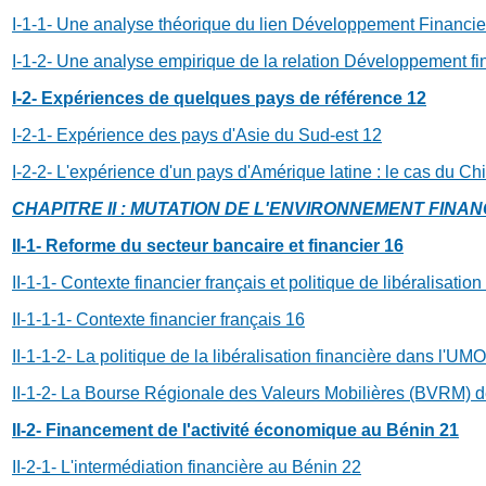
I-1-1- Une analyse théorique du lien Développement Financi
I-1-2- Une analyse empirique de la relation Développement fi
I-2- Expériences de quelques pays de référence
12
I-2-1- Expérience des pays d'Asie du Sud-est
12
I-2-2- L'expérience d'un pays d'Amérique latine : le cas du Chi
CHAPITRE II : MUTATION DE L'ENVIRONNEMENT FINAN
II-1- Reforme du secteur bancaire et financier
16
II-1-1- Contexte financier français et politique de libéralisati
II-1-1-1- Contexte financier français
16
II-1-1-2- La politique de la libéralisation financière dans l'UM
II-1-2- La Bourse Régionale des Valeurs Mobilières (BVRM) 
II-2- Financement de l'activité économique au Bénin
21
II-2-1- L'intermédiation financière au Bénin
22