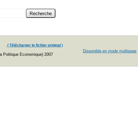
( Télécharger le fichier original )
Disponible en mode multipage
a Politique Economique) 2007