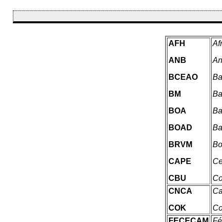
AFH
Af
ANB
An
BCEAO
Ba
BM
Ba
BOA
Ba
BOAD
Ba
BRVM
Bo
CAPE
Ce
CBU
Co
CNCA
Ca
COK
Co
FECECAM
Fé