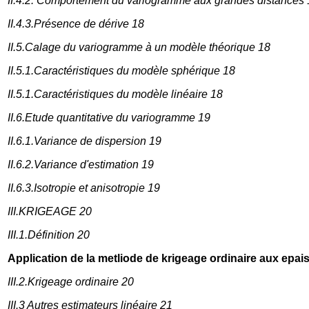
II.4.2. Comportement du variogramme aux grandes distances 
II.4.3.Présence de dérive 18
II.5.Calage du variogramme à un modèle théorique 18
II.5.1.Caractéristiques du modèle sphérique 18
II.5.1.Caractéristiques du modèle linéaire 18
II.6.Etude quantitative du variogramme 19
II.6.1.Variance de dispersion 19
II.6.2.Variance d'estimation 19
II.6.3.Isotropie et anisotropie 19
III.KRIGEAGE 20
III.1.Définition 20
Application de la metliode de krigeage ordinaire aux epa
III.2.Krigeage ordinaire 20
III.3 Autres estimateurs linéaire 21