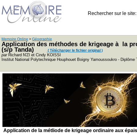
Rechercher sur le site
Memoire Online
>
Géographie
Application des méthodes de krigeage à la pro
(s/p Tanda)
( Télécharger le fichier original )
par
Richard N'ZI et Cindy KOISSI
Institut National Polytechnique Houphouet Boigny Yamoussoukro - Diplôme 
Application de la métliode de krigeage ordinaire aux épa