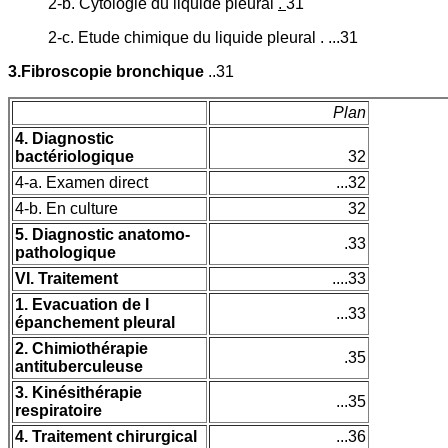
2-b. Cytologie du liquide pleural
.
31
2-c. Etude chimique du liquide pleural . ...31
3.Fibroscopie bronchique
..31
Plan
4. Diagnostic
bactériologique
32
4-a. Examen direct
...32
4-b. En culture
32
5. Diagnostic anatomo-
.33
pathologique
VI. Traitement
....33
1. Evacuation de l
...33
épanchement pleural
2. Chimiothérapie
.35
antituberculeuse
3. Kinésithérapie
...35
respiratoire
4. Traitement chirurgical
...36