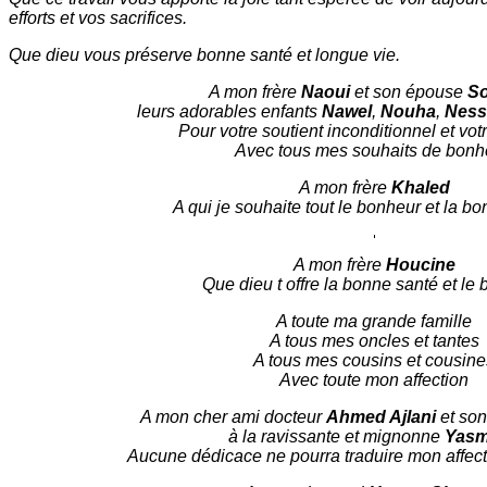
efforts et vos sacrifices.
Que dieu vous préserve bonne santé et longue vie.
A mon frère
Naoui
et son épouse
S
leurs adorables enfants
Nawel
,
Nouha
,
Ness
Pour votre soutient inconditionnel et votr
Avec tous mes souhaits de bonh
A mon frère
Khaled
A qui je souhaite tout le bonheur et la b
A mon frère
Houcine
Que dieu t offre la bonne santé et le 
A toute ma grande famille
A tous mes oncles et tantes
A tous mes cousins et cousine
Avec toute mon affection
A mon cher ami docteur
Ahmed Ajlani
et so
à la ravissante et mignonne
Yasm
Aucune dédicace ne pourra traduire mon affect