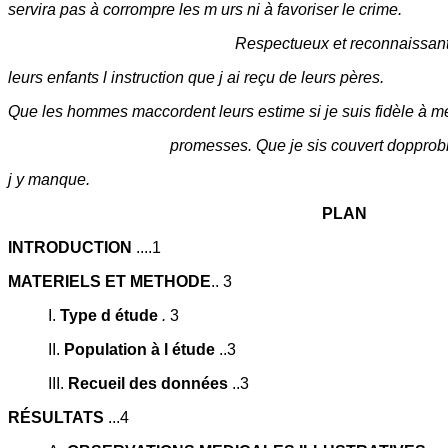
servira pas à corrompre les m urs ni à favoriser le crime.
Respectueux et reconnaissant 
leurs enfants l instruction que j ai reçu de leurs pères.
Que les hommes maccordent leurs estime si je suis fidèle à m
promesses. Que je sis couvert dopprobr
j y manque.
PLAN
INTRODUCTION
....1
MATERIELS ET METHODE
.. 3
I.
Type d étude
.
3
II.
Population à l étude
..3
III.
Recueil des données
..3
RÉSULTATS
...4