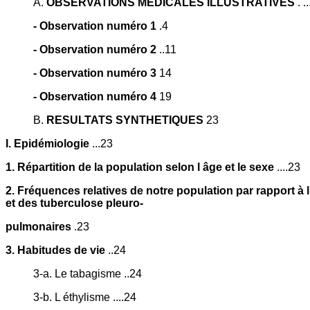
A.
OBSERVATIONS MEDICALES ILLUSTRATIVES
. .
- Observation numéro 1
.4
- Observation numéro 2
..11
- Observation numéro 3
14
- Observation numéro 4
19
B.
RESULTATS SYNTHETIQUES
23
I. Epidémiologie
...23
1. Répartition de la population selon l âge et le sexe
....23
2. Fréquences relatives de notre population par rapport 
et des tuberculose pleuro-
pulmonaires
.23
3. Habitudes de vie
..24
3-a. Le tabagisme ..24
3-b. L éthylisme ....24