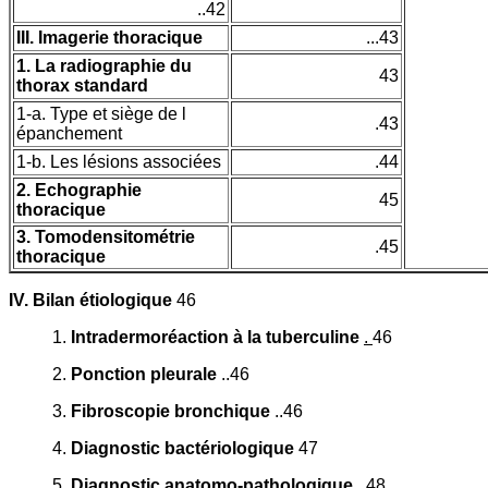
..42
III. Imagerie thoracique
...43
1. La radiographie du
43
thorax standard
1-a. Type et siège de l
.43
épanchement
1-b. Les lésions associées
.44
2. Echographie
45
thoracique
3. Tomodensitométrie
.45
thoracique
IV. Bilan étiologique
46
1.
Intradermoréaction à la tuberculine
.
46
2.
Ponction pleurale
..46
3.
Fibroscopie bronchique
..46
4.
Diagnostic bactériologique
47
5.
Diagnostic anatomo-pathologique
..48