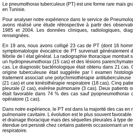
Le pneumothorax tuberculeux (PT) est une forme rare mais gra
en Tunisie.
Pour analyser notre expérience dans le service de Pneumolo
avons réalisé une étude rétrospective à partir des observa
1985 et 2004. Les données cliniques, radiologiques, diag
renseignées.
En 19 ans, nous avons colligé 23 cas de PT (dont 16 homm
symptomatologie évocatrice de PT survenait généralement da
fébrile de l état général. La radiographie thoracique montrait 
un hydropneumothorax (15 cas) et des lésions parenchymat
cas. Le diagnostic bactériologique était obtenu dans 21 cas. C
origine tuberculeuse était suggérée par l examen histolog
traitement associait une polychimiothérapie antituberculeuse
(21 cas) et une kinésithérapie respiratoire (18 cas). Cinq patie
pleurale (2 cas), exérèse pulmonaire (3 cas). Deux patients o
était favorable dans 74 % des cas sauf pyopneumothorax c
opératoire (1 cas).
Dans notre expérience, le PT est dans la majorité des cas en 
pulmonaire cavitaire. L évolution est le plus souvent favorable
et drainage thoracique mais des séquelles pleurales à type d
étendue ont persisté chez certains patients occasionnant un r
respiratoire.