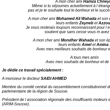
A mon cher ami
Hamza Chney
Même si tu séjournes actuellement à l étranger
pas et je te souhaite tout le bonheur et le succ
A mon cher ami
Mohamed Ali Wahada
et son
leurs enfants
Zeyneb
et
Azzou
Je vous resterais toujours reconnaissant pour l 
soutient que sans cesse vous m avez 
A mon cher ami
Mondher Wahada
et son é
leurs enfants
Amel
et
Amina 
Avec mes meilleurs souhaits de bonheur et
A tous mes amis
Avec mes souhaits de bonheur et de
Je dédie ce travail spécialement :
A monsieur le docteur
SAIDI AHMED
Membre du comité central du rassemblement constitutionnel 
parlementaire de la région de Sousse.
Président de l association régionale des insuffisants moteur
(ARIM-Sousse).