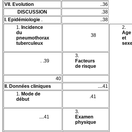
VII. Evolution
..36
DISCUSSION
.38
I. Epidémiologie
.
..38
1.
Incidence
2.
du
Age
38
pneumothorax
et
tuberculeux
sex
3.
. .39
Facteurs
de risque
40
II. Données cliniques
....41
1.
Mode de
.41
début
3.
....41
Examen
physique