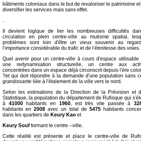
bâtiments coloniaux dans le but de revaloriser le patrimoine et
diversifier les services mais sans effet.
.
Il devient logique de lier les nombreuses difficultés da
circulation en plein centre-ville au mutisme spatial, les
problèmes sont loin d'être un vieux souvenir au regar
l'importance considérable du trafic et de l'étroitesse des voies.
Quel avenir pour un centre-ville à cours d'espace utilisable
une redynamisation structurelle, un centre aux activ
concentrées dans un espace déjà circonscrit depuis l'ère colo
?et qui doit répondre à la demande d'une population sans 
grandissante liée à l'étalement de la ville vers le nord.
Selon les estimations de la Direction de la Prévision et 
Statistique, la population du département de Rufisque qui s'él
à
41000
habitants en
1960
, est très vite passée à
32
habitants en
2008
avec un total de
5475
habitants conce
dans les quartiers de
Keury Kao
et
Keury Souf
formant le centre --ville.
Cette réalité est présente et place le centre-ville de Ruf