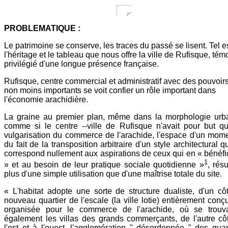
PROBLEMATIQUE :
Le patrimoine se conserve, les traces du passé se lisent. Tel e
l'héritage et le tableau que nous offre la ville de Rufisque, tém
privilégié d'une longue présence française.
Rufisque, centre commercial et administratif avec des pouvoir
non moins importants se voit confier un rôle important dans
l'économie arachidière.
La graine au premier plan, même dans la morphologie urba
comme si le centre --ville de Rufisque n'avait pour but q
vulgarisation du commerce de l'arachide, l'espace d'un mom
du fait de la transposition arbitraire d'un style architectural q
correspond nullement aux aspirations de ceux qui en « bénéfi
1
» et au besoin de leur pratique sociale quotidienne »
, résu
plus d'une simple utilisation que d'une maîtrise totale du site.
« L'habitat adopte une sorte de structure dualiste, d'un cô
nouveau quartier de l'escale (la ville lotie) entièrement conç
organisée pour le commerce de l'arachide, où se trouva
également les villas des grands commerçants, de l'autre cô
l'est et à l'ouest, l'agglomération " désordonnée " des quar