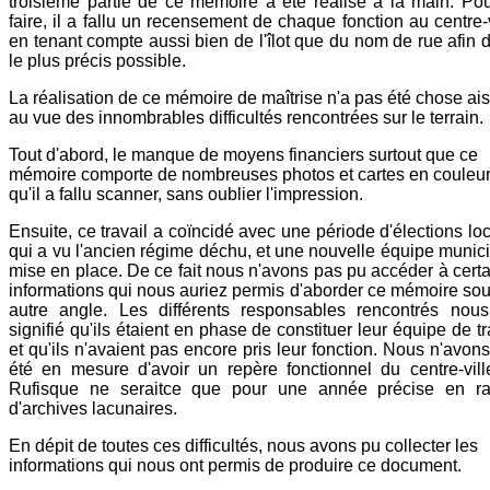
troisième partie de ce mémoire a été réalisé à la main. Po
faire, il a fallu un recensement de chaque fonction au centre-v
en tenant compte aussi bien de l'îlot que du nom de rue afin d
le plus précis possible.
La réalisation de ce mémoire de maîtrise n'a pas été chose ai
au vue des innombrables difficultés rencontrées sur le terrain.
Tout d'abord, le manque de moyens financiers surtout que ce
mémoire comporte de nombreuses photos et cartes en couleu
qu'il a fallu scanner, sans oublier l'impression.
Ensuite, ce travail a coïncidé avec une période d'élections lo
qui a vu l'ancien régime déchu, et une nouvelle équipe munic
mise en place. De ce fait nous n'avons pas pu accéder à cert
informations qui nous auriez permis d'aborder ce mémoire so
autre angle. Les différents responsables rencontrés nous
signifié qu'ils étaient en phase de constituer leur équipe de tr
et qu'ils n'avaient pas encore pris leur fonction. Nous n'avon
été en mesure d'avoir un repère fonctionnel du centre-vil
Rufisque ne seraitce que pour une année précise en ra
d'archives lacunaires.
En dépit de toutes ces difficultés, nous avons pu collecter les
informations qui nous ont permis de produire ce document.