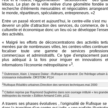
lébous. Le plan de la ville relève d'une géométrie fondée s
recherche d'éléments mesurables et négociables arrangeant
le monde, répartiteurs, spéculateurs, entrepreneurs. »2
Entre un passé récent et aujourd'hui, le centre-ville s'est mu
devenir un pôle d'attraction des services, du commerce, de l
culturelle et économique donc un lieu où se développe l'ens
des activités.
« Malgré les efforts de déconcentrations des activités terti
menées par de nombreuses villes, les centres-villes continue
focaliser toute une gamme de services professionn
commerciaux et administratifs. Ce type d'emplacement para
plus adéquat à la fois pour irriguer en innovations e
3
informations l'économie métropolitaine »
.
1
Dubresson, Alain. L'espace Dakar --Rufisque en devenir .De l'héritage urbain à
croissance industrielle .ORSTOM. P114
2
Rufisque.Réalités-urbaines.Direction des services techniques.mai 2000
3
Citation reprise par Raymond Guglielmo dans son ouvrage intitulé « les grand
métropoles du monde ».Edition Armand Colin, p111
A travers ses phases évolutives , l'originalité de Rufisque se
dans la transition d'un centre qui jadis « une parfaite illustrati