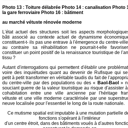
Photo 13 : Toiture délabrée Photo 14 : canalisation Photo 1
la gare ferroviaire Photo 16 : bâtiment
au marché vétuste rénovée moderne
L'état actuel des structures soit les aspects morphologiqu
bâti associé au contexte actuel de dynamisme économiqu
constituent-t- ils pas une entrave à l'émergence du centre-vill
au contraire sa réhabilitation ne pourrait-t-elle favoris
constituer un point positif de la renaissance touristique de l'a
tissu ?
Autant d'interrogations qui permettent d'établir une probléma
voire des inquiétudes quant au devenir de Rufisque qui se
petit à petit transformer en véritable taudis du fait de l'appropri
du centre-ville par des populations ou des «
Baol-Baol
» n
souciant guerre de la valeur touristique au risque d'assister 
cohabitation entre une ville ancienne par l'héritage fra
vétuste et une ville moderne caractérisée par une superstru
neuve localisée pour l'essentiel le long de la route nationale.
Ce mutisme spatial est imputable à une mutation partielle d
fonctions s'opérant à l'intérieur
d'un centre étroit, dans des bâtiments voués à d'autres foncti