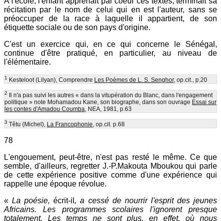
A l'école, l'enfant apprenait par coeur ces textes, terminait sa
récitation par le nom de celui qui en est l'auteur, sans se
préoccuper de la race à laquelle il appartient, de son
étiquette sociale ou de son pays d'origine.
C'est un exercice qui, en ce qui concerne le Sénégal,
continue d'être pratiqué, en particulier, au niveau de
l'élémentaire.
1
Kesteloot (Lilyan), Comprendre
Les Poèmes de L. S. Senghor,
op.cit., p.20
2
Il n'a pas suivi les autres « dans la vitupération du Blanc, dans l'engagement
politique » note Mohamadou Kane, son biographe, dans son ouvrage
Essai sur
les contes d'Amadou Coumba,
NEA, 1981, p.63
3
Têtu (Michel),
La Francophonie,
op.cit. p.68
78
L'engouement, peut-être, n'est pas resté le même. Ce que
semble, d'ailleurs, regretter J.-P.Makouta Mboukou qui parle
de cette expérience positive comme d'une expérience qui
rappelle une époque révolue.
«
La poésie,
écrit-il
, a cessé de nourrir l'esprit des jeunes
Africains. Les programmes scolaires l'ignorent presque
totalement. Les temps ne sont plus, en effet, où nous