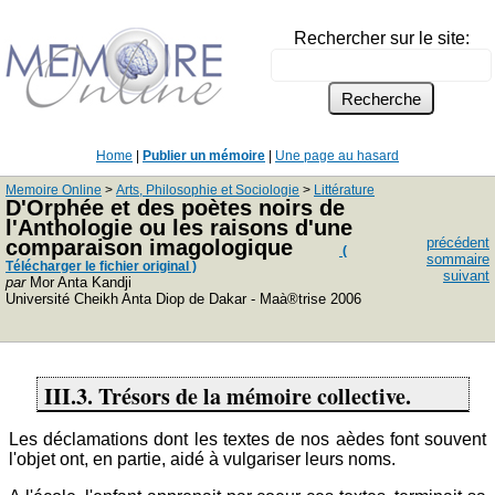
Rechercher sur le site:
Home
|
Publier un mémoire
|
Une page au hasard
Memoire Online
>
Arts, Philosophie et Sociologie
>
Littérature
D'Orphée et des poètes noirs de
l'Anthologie ou les raisons d'une
précédent
comparaison imagologique
(
sommaire
Télécharger le fichier original )
suivant
par
Mor Anta Kandji
Université Cheikh Anta Diop de Dakar - Maà®trise 2006
III.3. Trésors de la mémoire collective.
Les déclamations dont les textes de nos aèdes font souvent
l'objet ont, en partie, aidé à vulgariser leurs noms.