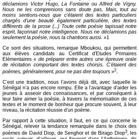
déclamions Victor Hugo, La Fontaine ou Alfred de Vigny.
Nous ne les comprenions sans doute pas. Mais, tout au
moins sentions-nous que c'étaient des textes particuliers
chargés d'une beauté également particulière, des textes
différents de la prose (...) Toute cette poésie tapissait notre
esprit, façonnait notre intelligence. Nous ne déclamions pas
seulement la poésie, nous la chantions aussi.
»1
Ce sont des situations, remarque Mboukou, qui permettent
aux élèves candidats au Certificat d'Etudes Primaires
Elémentaires «
de préparer entre autres une épreuve orale
de récitation comportant des textes choisis. C'étaient des
2
poèmes, généralement, pour ne pas dire toujours
»
.
C'est une tradition, nous l'avons déjà dit, avec laquelle le
Sénégal n'a pas encore rompu. Elle a l'avantage d'aider les
jeunes à asseoir des connaissances, et par conséquent à
leur faire aimer la poésie, à travers la mémorisation de ces
textes et le moment de bonheur que procure souvent, à leur
niveau, la récitation réussie d'un poème.
Par rapport à cette situation, il faut, en ce qui concerne le
Sénégal, relever la tendance remarquée dans le choix des
3
poèmes de David Diop, de Senghor et de Birago Diop
, les
seuls auteurs, d'ailleurs, qui figurent dans
l'Anthologie,
de