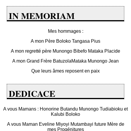
IN MEMORIAM
Mes hommages :
A mon Père Boloko Tangasa Pius
A mon regretté père Munongo Bibefo Mataka Placide
A mon Grand Frère BatuzolaMataka Munongo Jean
Que leurs âmes reposent en paix
DEDICACE
A vous Mamans : Honorine Butandu Munongo Tudiabioku et
Kalubi Boloko
A vous Maman Eveline Miyoyi Mutambayi future Mère de
mes Progénitures