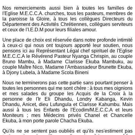
Nos remerciements aussi bien à toutes les familles de
l'Eglise M.E.C.C.A. churches, tous les pasteurs, membres de
la paroisse la Gloire, à tous les collègues Directeurs du
Département des Activités Chrétiennes, collègues serviteurs
et ceux de l'I.E.D.M pour leurs filiales amour.
Une place de choix est réservée dans notre profonde intimité
à ceux-ci qui nous ont toujours apporté leur soutien, nous
pensons ici au Représentant Légal chef spirituel de l'Eglise
M.E.C.C.A le Révérend Pasteur Nyanga Chrispin, au couple
Bruno Mambu, à Madame Clarisse Ekuba Mambuku, au
couple Maître Nico, Madame l'Ambassadeur Brunette Ekuba,
à Djony Lubela, à Madame Scola Bineni
Nous ne terminerons pas cette partie sans pourtant penser à
toutes les personnes qui me sont chère : à tous mes oignions
et mes salades du groupe les Acquis de la Croix à la
personne de l'Ir Eli Dhandu, Londry Kabanga, Kevin
Dhandu, Anicet, dieu Lufungula et Clarisse Kahumbu. Mais
aussi à tous les Enfants de l'Ecodim/M.E.C.C.A et leurs
Moniteurs ; mes Médecins privés Chanel et Chancelle
Ekuba, à mon porte parole Chacha Ekuba.
Qu'ils ne se sentent pas oubliés et qu'ils nes'estiment pas