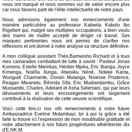
nous ont marqué et nous sommes sur de valoir encore plus
car nous faisons parti de l'élite intellectuelle de notre pays.
Nous adressons également nos remerciements d'une
manière particulière au professeur Kabwita Kabolo Iko
Rigobert qui, malgré ses multiples occupations, a bien voulu
des mains de maître accepté de diriger ce travail. Ses
marques pertinentes nous ont permis de clarifier nos
réflexions et ont donné à notre analyse sa structure définitive.
A mon collègue assistant Théo,Bamwisho Richard et à tous
mes camarades combattant de lutte à savoir : Pasteur Jonas
Komono, Estelle Mwinkas, Héritier Mpika, Eric Ibanga, Joyce
Kimenga, Noëlla Ilunga, Atwisiku Néné, Ndeke Kanta,
Wungudi Charmante, Dorain Mutanga, Nsiesse Prudence,
Reagan Mwanetu, Bihinda Sifa, Eric Mudiandambu, Grâce
Mussambi, Charles, Adelard et Asha Selemani, qui par leurs
dévouements et leurs encouregements ont largement
contribué à la réalisation de cette oeuvre scientifique.
Voici cette fois-ci nos vifs remerciements à notre future
Ambassadrice Eveline Mutambayi, toi à qui la grâce a été
faite tu trouve ici l'expression de mon inoubliable gratitude et
notre attachement à nos futurs progénitures ethéritiersle dix
d'E.NK.M.