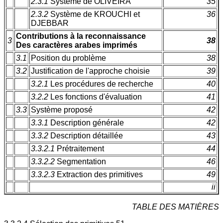
2.3.1
Système de OLIVEIRA
35
2.3.2
Système de KROUCHI et
36
DJEBBAR
Contributions à la reconnaissance
3
38
Des caractères arabes imprimés
3.1
Position du problème
38
3.2
Justification de l'approche choisie
39
3.2.1
Les procédures de recherche
40
3.2.2
Les fonctions d'évaluation
41
3.3
Système proposé
42
3.3.1
Description générale
42
3.3.2
Description détaillée
43
3.3.2.1
Prétraitement
44
3.3.2.2
Segmentation
46
3.3.2.3
Extraction des primitives
49
ii
TABLE DES MATIÈRES