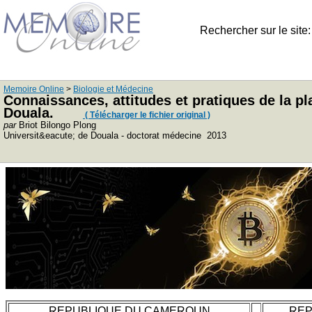
Rechercher sur le site
Memoire Online
>
Biologie et Médecine
Connaissances, attitudes et pratiques de la pla
Douala.
( Télécharger le fichier original )
par
Briot Bilongo Plong
Universit&eacute; de Douala - doctorat médecine 2013
REPUBLIQUE DU CAMEROUN
REP