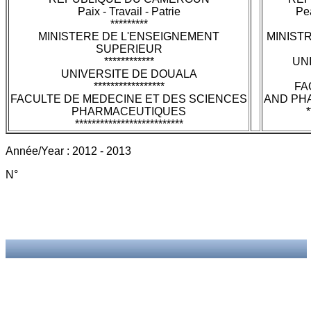
Paix - Travail - Patrie
Pea
*********
MINISTERE DE L'ENSEIGNEMENT
MINIST
SUPERIEUR
************
UN
UNIVERSITE DE DOUALA
*****************
FA
FACULTE DE MEDECINE ET DES SCIENCES
AND PH
PHARMACEUTIQUES
*
**************************
Année/Year : 2012 - 2013
N°