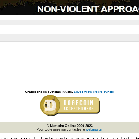
Changeons ce systeme injuste,
Soyez votre propre syndic
© Memoire Online 2000-2023
Pour toute question contactez le
webmaster
lons explorer la bonté contrée énorme où tout se tait"
A