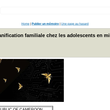
:
Home
|
Publier un mémoire
|
Une page au hasard
nification familiale chez les adolescents en mil
UBLIC OF CAMEROON