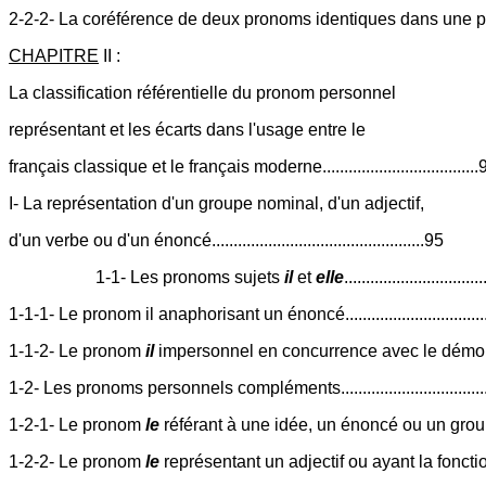
2-2-2- La coréférence de deux pronoms identiques dans une phras
CHAPITRE
II :
La classification référentielle du pronom personnel
représentant et les écarts dans l'usage entre le
français classique et le français moderne....................................
I- La représentation d'un groupe nominal, d'un adjectif,
d'un verbe ou d'un énoncé.................................................95
1-1- Les pronoms sujets
il
et
elle
...............................
1-1-1- Le pronom il anaphorisant un énoncé..................................
1-1-2- Le pronom
il
impersonnel en concurrence avec le démon
1-2- Les pronoms personnels compléments.................................
1-2-1- Le pronom
le
référant à une idée, un énoncé ou un group
1-2-2- Le pronom
le
représentant un adjectif ou ayant la fonction