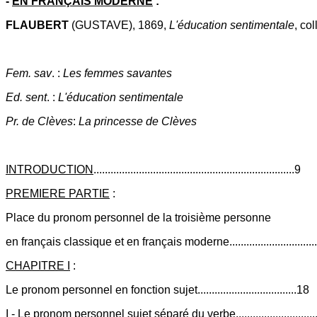
-
EN FRANÇAIS MODERNE
:
FLAUBERT
(GUSTAVE), 1869,
L'éducation
sentimentale
, co
Fem. sav
. :
Les femmes savantes
Ed. sent
. :
L'éducation sentimentale
Pr. de Clèves
:
La princesse de Clèves
INTRODUCTION
.......................................................................9
PREMIERE PARTIE
:
Place du pronom personnel de la troisième personne
en français classique et en français moderne...............................
CHAPITRE I
:
Le pronom personnel en fonction sujet...................................18
I - Le pronom personnel sujet séparé du verbe............................