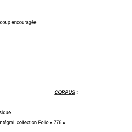
aucoup encouragée
CORPUS
:
ssique
 intégral, collection Folio
«
778
»