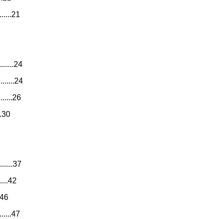
.....21
......24
......24
......26
..30
.....37
....42
.46
.....47