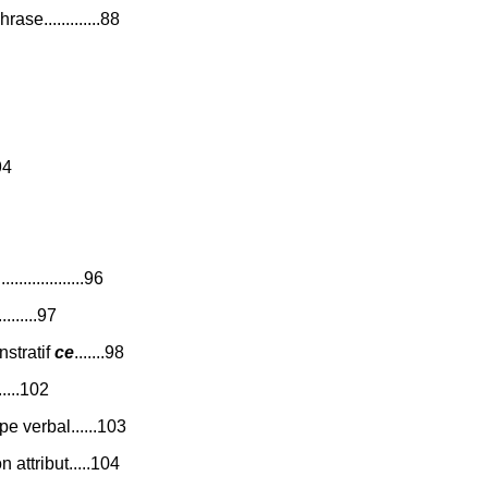
e.............88
94
.....................96
.......97
stratif
ce
.......98
.....102
e verbal......103
 attribut.....104