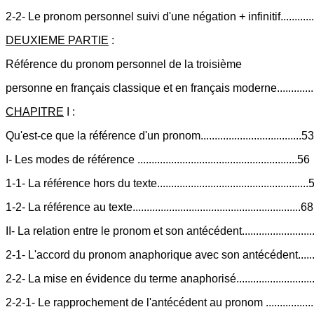
2-2- Le pronom personnel suivi d'une négation + infinitif.............
DEUXIEME PARTIE
:
Référence du pronom personnel de la troisième
personne en français classique et en français moderne...............
CHAPITRE
I :
Qu'est-ce que la référence d'un pronom....................................53
I- Les modes de référence .........................................................56
1-1- La référence hors du texte......................................................
1-2- La référence au texte............................................................68
II- La relation entre le pronom et son antécédent..........................
2-1- L'accord du pronom anaphorique avec son antécédent..........
2-2- La mise en évidence du terme anaphorisé.............................
2-2-1- Le rapprochement de l'antécédent au pronom ....................