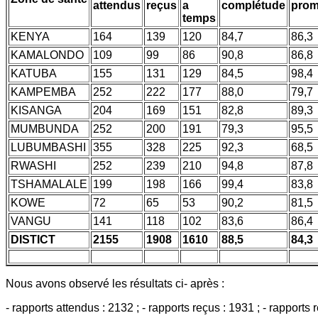
attendus
reçus
a
complétude
prom
temps
KENYA
164
139
120
84,7
86,3
KAMALONDO
109
99
86
90,8
86,8
KATUBA
155
131
129
84,5
98,4
KAMPEMBA
252
222
177
88,0
79,7
KISANGA
204
169
151
82,8
89,3
MUMBUNDA
252
200
191
79,3
95,5
LUBUMBASHI
355
328
225
92,3
68,5
RWASHI
252
239
210
94,8
87,8
TSHAMALALE
199
198
166
99,4
83,8
KOWE
72
65
53
90,2
81,5
VANGU
141
118
102
83,6
86,4
DISTICT
2155
1908
1610
88,5
84,3
Nous avons observé les résultats ci- après :
- rapports attendus : 2132 ; - rapports reçus : 1931 ; - rapports