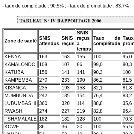
- taux de complétude : 90.5% ; - taux de promptitude : 83.7%
TABLEAU N° IV RAPPORTAGE 2006
SNIS
SNIS
SNIS
reçus
Taux de
Ta
Zone de santé
attendus
reçus
a
complétude
prom
temps
KENYA
163
163
155
100
95,0
KAMALONDO
108
107
86
99,0
80,3
KATUBA
156
141
141
90,3
100
KAMPEMBA
270
233
190
86,2
81,5
KISANGA
235
193
158
82,1
81,8
MUMBUNDA
242
185
154
76,4
83,2
LUBUMBASHI
360
320
114
88,8
35,6
RWASHI
274
227
219
82,8
96,4
TSHAMALALE
182
182
128
100
70,3
KOWE
36
36
20
100
55,5