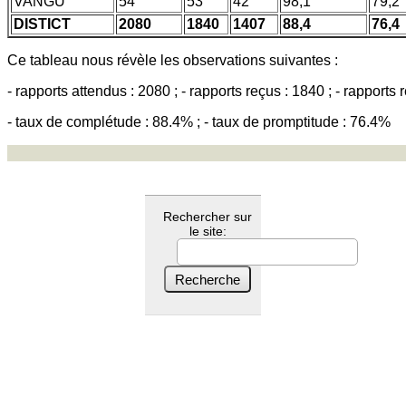
VANGU
54
53
42
98,1
79,2
DISTICT
2080
1840
1407
88,4
76,4
Ce tableau nous révèle les observations suivantes :
- rapports attendus : 2080 ; - rapports reçus : 1840 ; - rapports
- taux de complétude : 88.4% ; - taux de promptitude : 76.4%
Rechercher sur
le site: