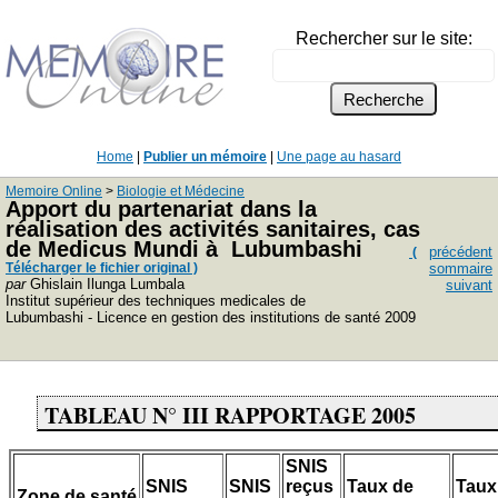
Rechercher sur le site:
Home
|
Publier un mémoire
|
Une page au hasard
Memoire Online
>
Biologie et Médecine
Apport du partenariat dans la
réalisation des activités sanitaires, cas
de Medicus Mundi à Lubumbashi
précédent
(
Télécharger le fichier original )
sommaire
par
Ghislain Ilunga Lumbala
suivant
Institut supérieur des techniques medicales de
Lubumbashi - Licence en gestion des institutions de santé 2009
TABLEAU N° III RAPPORTAGE 2005
SNIS
SNIS
SNIS
reçus
Taux de
Taux
Zone de santé