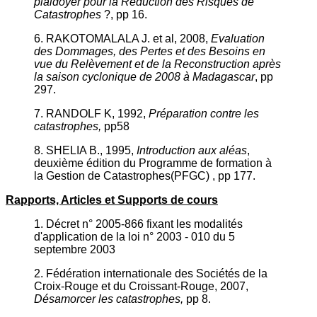
plaidoyer pour la Réduction des Risques de
Catastrophes
?, pp 16.
6. RAKOTOMALALA J. et al, 2008,
Evaluation
des Dommages, des Pertes et des Besoins en
vue du Relèvement et de la Reconstruction après
la saison cyclonique de 2008 à Madagascar
, pp
297.
7. RANDOLF K, 1992,
Préparation contre les
catastrophes,
pp58
8. SHELIA B., 1995,
Introduction aux aléas
,
deuxième édition du Programme de formation à
la Gestion de Catastrophes(PFGC) , pp 177.
Rapports, Articles et Supports de cours
1. Décret n° 2005-866 fixant les modalités
d'application de la loi n° 2003 - 010 du 5
septembre 2003
2. Fédération internationale des Sociétés de la
Croix-Rouge et du Croissant-Rouge, 2007,
Désamorcer les catastrophes,
pp 8.