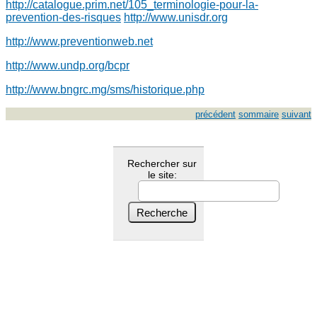
http://catalogue.prim.net/105_terminologie-pour-la-
prevention-des-risques
http://www.unisdr.org
http://www.preventionweb.net
http://www.undp.org/bcpr
http://www.bngrc.mg/sms/historique.php
précédent
sommaire
suivant
Rechercher sur
le site: