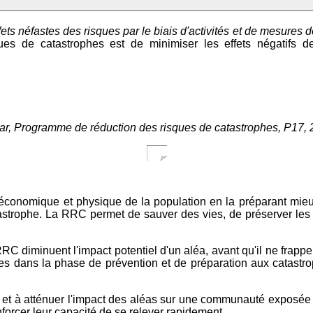
fets néfastes des risques par le biais d'activités et de mesures 
sques de catastrophes est de minimiser les effets négatifs d
r, Programme de réduction des risques de catastrophes, P17,
o-économique et physique de la population en la préparant mie
catastrophe. La RRC permet de sauver des vies, de préserver les
RRC diminuent l'impact potentiel d'un aléa, avant qu'il ne frap
ues dans la phase de prévention et de préparation aux catastr
é et à atténuer l'impact des aléas sur une communauté exposée 
nforcer leur capacité de se relever rapidement.