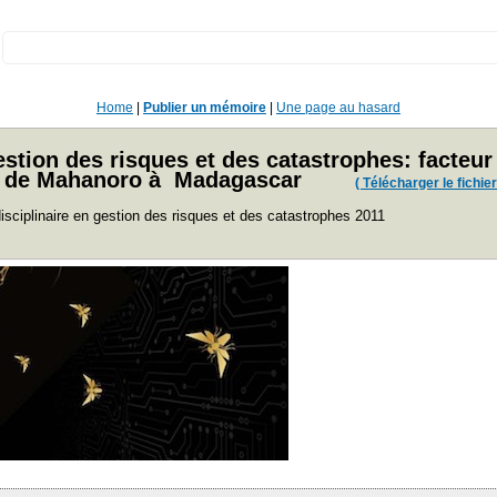
:
Home
|
Publier un mémoire
|
Une page au hasard
ion des risques et des catastrophes: facteur 
ne de Mahanoro à Madagascar
( Télécharger le fichier
isciplinaire en gestion des risques et des catastrophes 2011