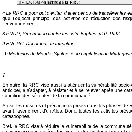
I - 1.3. Les objectifs de la RRC
« La RRC a pour but d'éviter, d'atténuer ou de transférer les ef
que l'objectif principal des activités de réduction des ri
l'environnement.
8 PNUD, Préparation contre les catastrophes, p10, 1992
9 BNGRC, Document de formation
10
Médecins du Monde, Synthèse de capitalisation Madagasca
7
En outre, la RRC vise aussi à atténuer la vulnérabilité soci
anticiper, à s'adapter, à résister et à se relever après une 
condition des sécurités de la communauté
Ainsi, les mesures et précautions prises dans les phases de 
avant l'avènement d'un Aléa. Donc, toutes les activités prév
catastrophes.
Bref, la RRC vise à réduire la vulnérabilité de la communaut
catastrophe pour protéger les vies, limiter les dommages et re