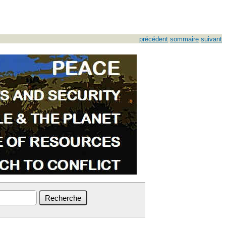
précédent
sommaire
suivant