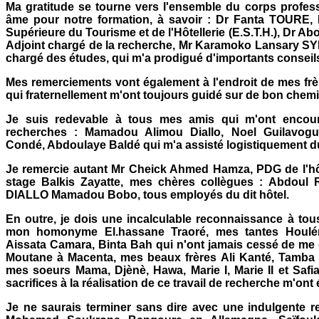
Ma gratitude se tourne vers l'ensemble du corps profess
âme pour notre formation, à savoir : Dr Fanta TOURE, D
Supérieure du Tourisme et de l'Hôtellerie (E.S.T.H.), Dr 
Adjoint chargé de la recherche, Mr Karamoko Lansary SYL
chargé des études, qui m'a prodigué d'importants conseil
Mes remerciements vont également à l'endroit de mes frè
qui fraternellement m'ont toujours guidé sur de bon chemi
Je suis redevable à tous mes amis qui m'ont encou
recherches : Mamadou Alimou Diallo, Noel Guilavog
Condé, Abdoulaye Baldé qui m'a assisté logistiquement dur
Je remercie autant Mr Cheick Ahmed Hamza, PDG de l'hô
stage Balkis Zayatte, mes chères collègues : Abdoul R
DIALLO Mamadou Bobo, tous employés du dit hôtel.
En outre, je dois une incalculable reconnaissance à tou
mon homonyme El.hassane Traoré, mes tantes Houlém
Aissata Camara, Binta Bah qui n'ont jamais cessé de me 
Moutane à Macenta, mes beaux frères Ali Kanté, Tamb
mes soeurs Mama, Djènè, Hawa, Marie I, Marie II et Safi
sacrifices à la réalisation de ce travail de recherche m'ont
Je ne saurais terminer sans dire avec une indulgente 