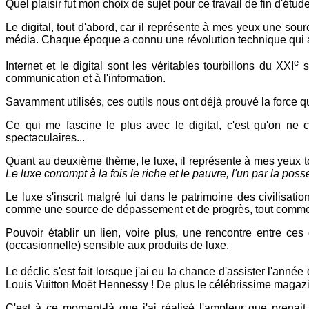
Quel plaisir fut mon choix de sujet pour ce travail de fin d'étude
Le digital, tout d'abord, car il représente à mes yeux une so
média. Chaque époque a connu une révolution technique qui a cha
e
Internet et le digital sont les véritables tourbillons du XXI
s
communication et à l'information.
Savamment utilisés, ces outils nous ont déjà prouvé la force qu
Ce qui me fascine le plus avec le digital, c'est qu'on ne
spectaculaires...
Quant au deuxième thème, le luxe, il représente à mes yeux to
Le luxe corrompt à la fois le riche et le pauvre, l'un par la poss
Le luxe s'inscrit malgré lui dans le patrimoine des civilisati
comme une source de dépassement et de progrès, tout comme l
Pouvoir établir un lien, voire plus, une rencontre entre ces
(occasionnelle) sensible aux produits de luxe.
Le déclic s'est fait lorsque j'ai eu la chance d'assister l'anné
Louis Vuitton Moët Hennessy ! De plus le célébrissime magazin
C'est à ce moment-là que j'ai réalisé l'ampleur que prenait