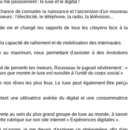
i me passionnent : le luxe et le digital !
a chance de connaitre la naissance et l'ascension d'un nouveau
 l'électricité, le téléphone, la radio, la télévision...
e vie et changé les rapports de tous les citoyens face à la
la capacité de ralliement et de mobilisation des internautes.
ée au maximum, nous permettant d'assister à des évolutions
sé de pervertir les moeurs, Rousseau le jugeait sévèrement : «
esses que montre le luxe est nuisible à l'unité du corps social.
»
t de nos rêves les plus fous. Le luxe peut également être perçu
étant une utilisatrice avérée du digital et une consommatrice
erte au sein du plus grand groupe de luxe au monde, à savoir
 rubrique sur son site internet « Expériences digitales ».
 qui m'anime, je me devais d'explorer ce phénomène afin d'en