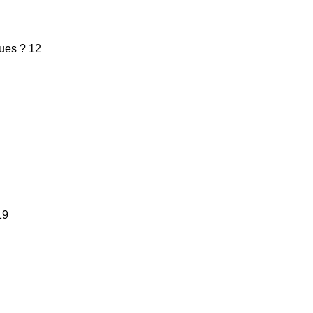
ques ? 12
19