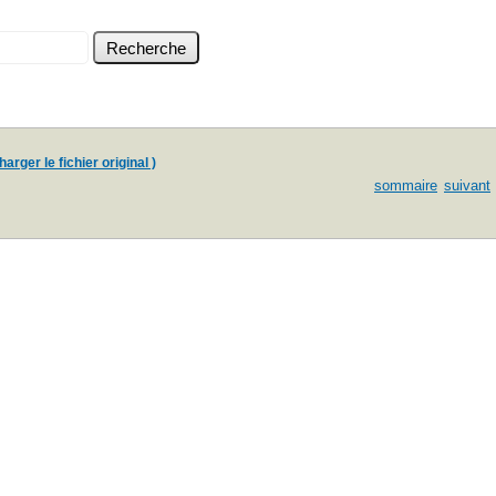
arger le fichier original )
sommaire
suivant