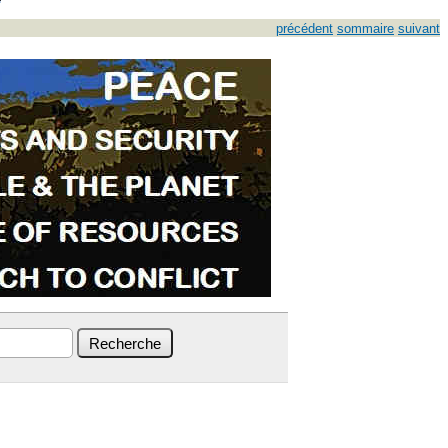
précédent
sommaire
suivant