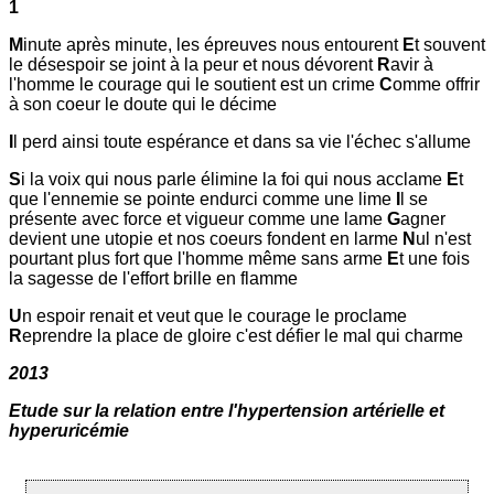
1
M
inute après minute, les épreuves nous entourent
E
t souvent
le désespoir se joint à la peur et nous dévorent
R
avir à
l'homme le courage qui le soutient est un crime
C
omme offrir
à son coeur le doute qui le décime
I
l perd ainsi toute espérance et dans sa vie l'échec s'allume
S
i la voix qui nous parle élimine la foi qui nous acclame
E
t
que l'ennemie se pointe endurci comme une lime
I
l se
présente avec force et vigueur comme une lame
G
agner
devient une utopie et nos coeurs fondent en larme
N
ul n'est
pourtant plus fort que l'homme même sans arme
E
t une fois
la sagesse de l'effort brille en flamme
U
n espoir renait et veut que le courage le proclame
R
eprendre la place de gloire c'est défier le mal qui charme
2013
Etude sur la relation entre l'hypertension artérielle et
hyperuricémie