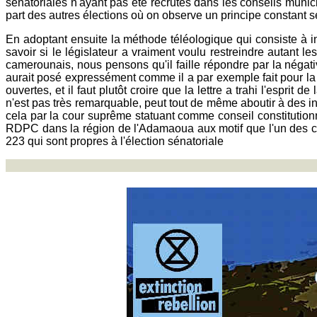
sénatoriales n'ayant pas été recrutés dans les conseils munic
part des autres élections où on observe un principe constant sel
En adoptant ensuite la méthode téléologique qui consiste à int
savoir si le législateur a vraiment voulu restreindre autant l
camerounais, nous pensons qu'il faille répondre par la négative
aurait posé expressément comme il a par exemple fait pour la 
ouvertes, et il faut plutôt croire que la lettre a trahi l'esprit 
n'est pas très remarquable, peut tout de même aboutir à des i
cela par la cour suprême statuant comme conseil constitutionnel
RDPC dans la région de l'Adamaoua aux motif que l'un des candi
223 qui sont propres à l'élection sénatoriale