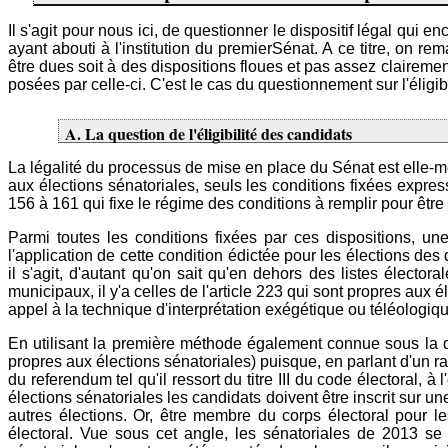
Il s'agit pour nous ici, de questionner le dispositif légal q
ayant abouti à l'institution du premierSénat. A ce titre, on re
être dues soit à des dispositions floues et pas assez clairemen
posées par celle-ci. C'est le cas du questionnement sur l'éligib
A. La question de l'éligibilité des candidats
La légalité du processus de mise en place du Sénat est elle-mê
aux élections sénatoriales, seuls les conditions fixées express
156 à 161 qui fixe le régime des conditions à remplir pour êtr
Parmi toutes les conditions fixées par ces dispositions, une 
l'application de cette condition édictée pour les élections des
il s'agit, d'autant qu'on sait qu'en dehors des listes élect
municipaux, il y'a celles de l'article 223 qui sont propres aux 
appel à la technique d'interprétation exégétique ou téléologiq
En utilisant la première méthode également connue sous la dén
propres aux élections sénatoriales) puisque, en parlant d'un r
du referendum tel qu'il ressort du titre III du code électoral, à
élections sénatoriales les candidats doivent être inscrit sur u
autres élections. Or, être membre du corps électoral pour l
électoral. Vue sous cet angle, les sénatoriales de 2013 se 