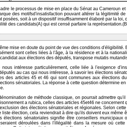
ui encadre le processus de mise en place du Sénat au Cameroun et
marque des motifsd'insatisfaction pouvant altérer la légitimité 
t posées, soit à un dispositif insuffisamment élaboré par la loi,
ilité des candidats(A) qui est censé parfaire la représentation.(B
me mise en doute du point de vue des conditions d'éligibilité. En
ément sont celles liées à l'âge, à la résidence et à la nationalit
e candidat aux élections des députés, transpose mutatis mutandis
nous intéresse particulièrement, celle liée à l'exigence d'insc
 députés au cas qui nous intéresse, à savoir les élections sénat
orales des articles 45 et 46 qui sont communes aux élections 
élections sénatoriales. La réponse à cette question détermine en 
ue.
omination de méthode classique, on pourrait admettre qu'il s'agi
aisonnement a rubica, celles des articles 45et46 ne concernent q
 l'exclusion des élections sénatoriales et régionales. Selon cette
ne liste élection, cela reviendrait à dire qu'ils doivent eux mê
es élections sénatoriales signifie être conseillers municipaux
seraient déroulées dans l'illégalité dans la mesure où cette 