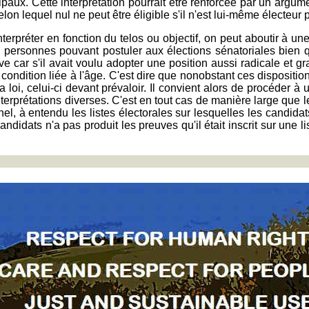
ipaux. Cette interprétation pourrait être renforcée par un argum
on lequel nul ne peut être éligible s'il n'est lui-même électeur 
erpréter en fonction du telos ou objectif, on peut aboutir à un
es personnes pouvant postuler aux élections sénatoriales bien qu'
 car s'il avait voulu adopter une position aussi radicale et grav
condition liée à l'âge. C'est dire que nonobstant ces dispositio
de la loi, celui-ci devant prévaloir. Il convient alors de procéder
nterprétations diverses. C'est en tout cas de manière large que
, à entendu les listes électorales sur lesquelles les candidats do
dats n'a pas produit les preuves qu'il était inscrit sur une list