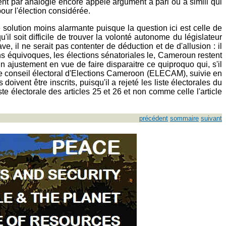
ent par analogie encore appelé argument à pari ou a simili qui
pour l'élection considérée.
e solution moins alarmante puisque la question ici est celle de
il soit difficile de trouver la volonté autonome du législateur
e, il ne serait pas contenter de déduction et de d'allusion : il
ns équivoques, les élections sénatoriales le, Cameroun restent
 à un ajustement en vue de faire disparaitre ce quiproquo qui, s'il
 le conseil électoral d'Elections Cameroon (ELECAM), suivie en
ivent être inscrits, puisqu'il a rejeté les liste électorales du
e électorale des articles 25 et 26 et non comme celle l'article
précédent
sommaire
suivant