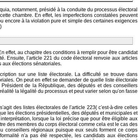
 quia, notamment, présidé à la conduite du processus électoral
de cette chambre. En effet, les imperfections constatées peuvent
 ou encore à la violation pure et simple des certaines exigences
)
 effet, au chapitre des conditions à remplir pour être candidat
é. Ensuite, l'article 221 du code électoral renvoie aux articles
 aux élections sénatoriales.
ription sur une liste électorale. La difficulté se trouve dans
oriales. On peut en effet se demander de quelle liste électorale
du Président de la République, des députés et des conseillers
réalité la légalité du processus et peut varier selon qu'on fasse
t des listes électorales de l'article 223( c'est-à-dire celles
ue les élections présidentielles, des députés et municipales et
 interprétation, lorsque la loi précise que pour être éligible aux
me être des membres du corps électoral comme cela est le cas des
 ou conseillers régionaux puisque eux seuls forment ce corps
formalité n'a pas été respectée, les candidats aux élections