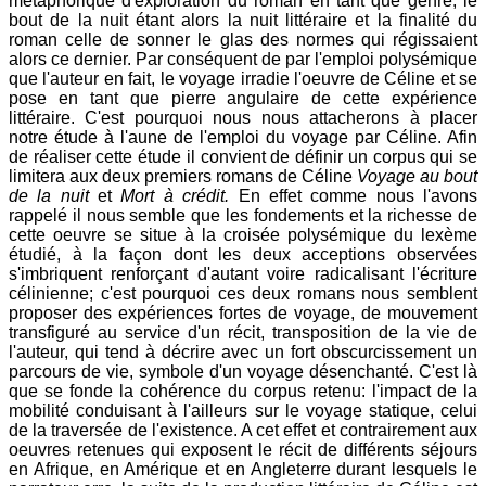
métaphorique d'exploration du roman en tant que genre, le
bout de la nuit étant alors la nuit littéraire et la finalité du
roman celle de sonner le glas des normes qui régissaient
alors ce dernier. Par conséquent de par l'emploi polysémique
que l'auteur en fait, le voyage irradie l'oeuvre de Céline et se
pose en tant que pierre angulaire de cette expérience
littéraire. C'est pourquoi nous nous attacherons à placer
notre étude à l'aune de l'emploi du voyage par Céline. Afin
de réaliser cette étude il convient de définir un corpus qui se
limitera aux deux premiers romans de Céline
Voyage au bout
de la nuit
et
Mort à crédit.
En effet comme nous l'avons
rappelé il nous semble que les fondements et la richesse de
cette oeuvre se situe à la croisée polysémique du lexème
étudié, à la façon dont les deux acceptions observées
s'imbriquent renforçant d'autant voire radicalisant l'écriture
célinienne; c'est pourquoi ces deux romans nous semblent
proposer des expériences fortes de voyage, de mouvement
transfiguré au service d'un récit, transposition de la vie de
l'auteur, qui tend à décrire avec un fort obscurcissement un
parcours de vie, symbole d'un voyage désenchanté. C'est là
que se fonde la cohérence du corpus retenu: l'impact de la
mobilité conduisant à l'ailleurs sur le voyage statique, celui
de la traversée de l'existence. A cet effet et contrairement aux
oeuvres retenues qui exposent le récit de différents séjours
en Afrique, en Amérique et en Angleterre durant lesquels le