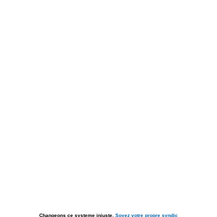
Changeons ce systeme injuste,
Soyez votre propre syndic