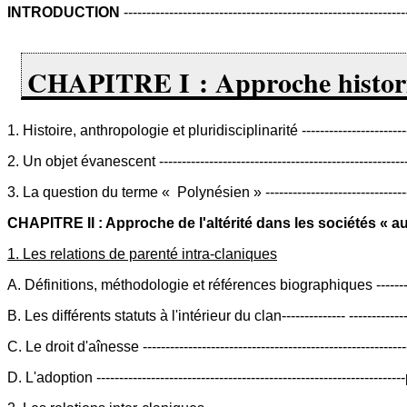
INTRODUCTION
-----------------------------------------------------------
CHAPITRE I : Approche historiqu
1. Histoire, anthropologie et pluridisciplinarité ----------------------
2. Un objet évanescent ----------------------------------------------------
3. La question du terme « Polynésien » ------------------------------
CHAPITRE II : Approche de l'altérité dans les sociétés « a
1. Les relations de parenté intra-claniques
A. Définitions, méthodologie et références biographiques --------
B. Les différents statuts à l'intérieur du clan-------------- -----------
C. Le droit d'aînesse -------------------------------------------------------
D. L'adoption -----------------------------------------------------------------