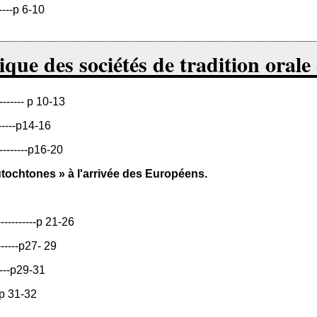
-------p 6-10
e des sociétés de tradition orale
-------- p 10-13
-------p14-16
---------p16-20
utochtones » à l'arrivée des Européens.
---------p 21-26
-------p27- 29
------p29-31
---p 31-32