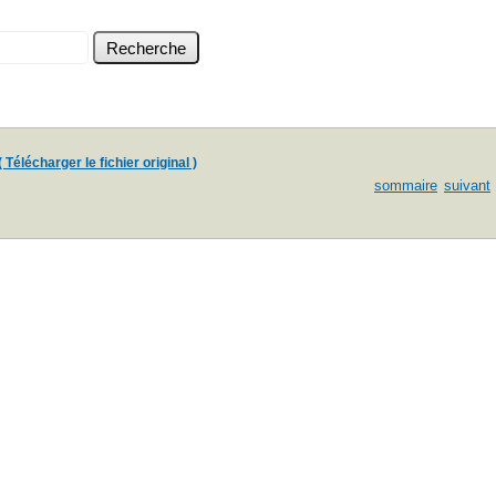
( Télécharger le fichier original )
sommaire
suivant