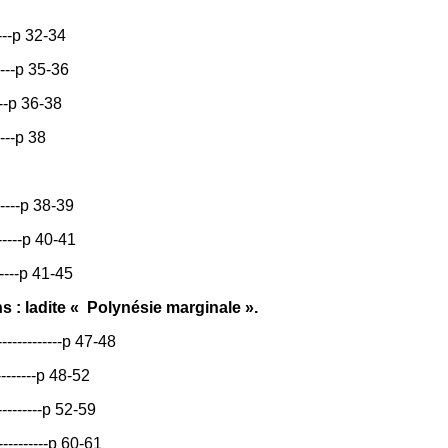
-----p 32-34
------p 35-36
-----p 36-38
-----p 38
------p 38-39
-------p 40-41
------p 41-45
: ladite « Polynésie marginale ».
------------p 47-48
--------p 48-52
---------p 52-59
----------p 60-61