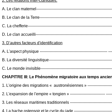
2. Les relations inter-claniques.
A. Le clan maternel----------------------------------------------------------
B. Le clan de la Terre-------------------------------------------------------
C. La chefferie----------------------------------------------------------------
D. Le clan accueilli-----------------------------------------------------------
3. D'autres facteurs d'identification
A. L'aspect physique ------------------------------------------------------ -
B. La diversité linguistique------------------------------------------------
C. Le monde invisible-------------------------------------------------------
CHAPITRE III: Le Phénomène migratoire aux temps anciens 
1. L'origine des migrations « austronésiennes » --------------------
2. L'expansion de l'empire « tongien » ---------------------------- ----
3. Les réseaux maritimes traditionnels ---------------------------------
4. La hache ostensoir et le cycle du jade ------------------------------