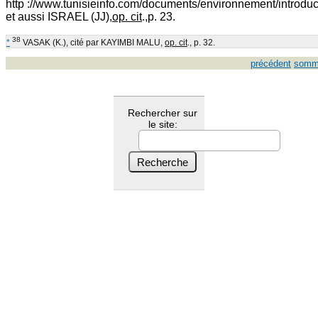
http ://www.tunisieinfo.com/documents/environnement/introduct
et aussi ISRAEL (JJ),
op. cit
.,p. 23.
38
*
VASAK (K.), cité par KAYIMBI MALU,
op. cit
., p. 32.
précédent
somm
Rechercher sur
le site: