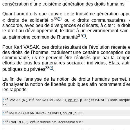
consécration d'une troisième génération des droits humains.
Quant aux droits que couvre cette troisième génération app
35
(
*
)
« droits de solidarité »
ou « droits communautaires 
s'accorde, avec peu de divergences et d'écarts, à citer : le droit
le droit au développement, le droit à un environnement sain e
37
(
*
)
au patrimoine commun de l'humanité
.
Pour Karl VASAK, ces droits résultant de l'évolution récente 
des droits de l'homme, traduisent une certaine conception de
communauté, ils ne peuvent être réalisés que par la conjo
efforts de tous les partenaires sociaux : individus, Etats, aut
38
(
*
)
publiques ou privées
.
La fin de l'analyse de la notion de droits humains permet, 
d'analyser la notion de libertés publiques afin notamment d'
les rapports.
35
*
VASAK (K.), cité par KAYIMBI MALU,
op. cit
., p. 32 ; et ISRAEL (Jean-Jacque
22.
36
*
MAMPUYA KANUNK'a-TSHIABO,
op. cit
., p. 33.
37
*
RIVERO (J.), cité in tunisieinfo, accessible sur :