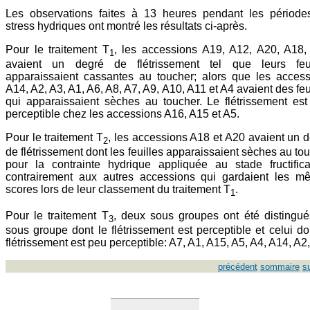
Les observations faites à 13 heures pendant les période
stress hydriques ont montré les résultats ci-après.
Pour le traitement T
, les accessions A19, A12, A20, A18,
1
avaient un degré de flétrissement tel que leurs feui
apparaissaient cassantes au toucher; alors que les acces
A14, A2, A3, A1, A6, A8, A7, A9, A10, A11 et A4 avaient des feu
qui apparaissaient sèches au toucher. Le flétrissement es
perceptible chez les accessions A16, A15 et A5.
Pour le traitement T
, les accessions A18 et A20 avaient un 
2
de flétrissement dont les feuilles apparaissaient sèches au to
pour la contrainte hydrique appliquée au stade fructifica
contrairement aux autres accessions qui gardaient les m
scores lors de leur classement du traitement T
.
1
Pour le traitement T
, deux sous groupes ont été distingué
3
sous groupe dont le flétrissement est perceptible et celui do
flétrissement est peu perceptible: A7, A1, A15, A5, A4, A14, A2,
précédent
sommaire
s