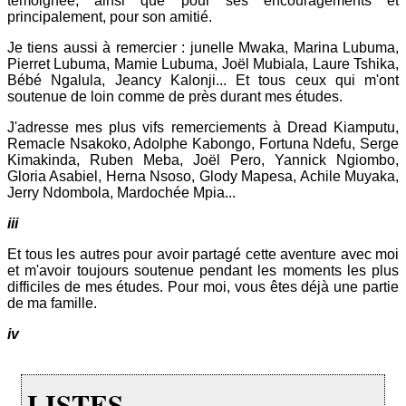
témoignée, ainsi que pour ses encouragements et
principalement, pour son amitié.
Je tiens aussi à remercier : junelle Mwaka, Marina Lubuma,
Pierret Lubuma, Mamie Lubuma, Joël Mubiala, Laure Tshika,
Bébé Ngalula, Jeancy Kalonji... Et tous ceux qui m'ont
soutenue de loin comme de près durant mes études.
J'adresse mes plus vifs remerciements à Dread Kiamputu,
Remacle Nsakoko, Adolphe Kabongo, Fortuna Ndefu, Serge
Kimakinda, Ruben Meba, Joël Pero, Yannick Ngiombo,
Gloria Asabiel, Herna Nsoso, Glody Mapesa, Achile Muyaka,
Jerry Ndombola, Mardochée Mpia...
iii
Et tous les autres pour avoir partagé cette aventure avec moi
et m'avoir toujours soutenue pendant les moments les plus
difficiles de mes études. Pour moi, vous êtes déjà une partie
de ma famille.
iv
LISTES