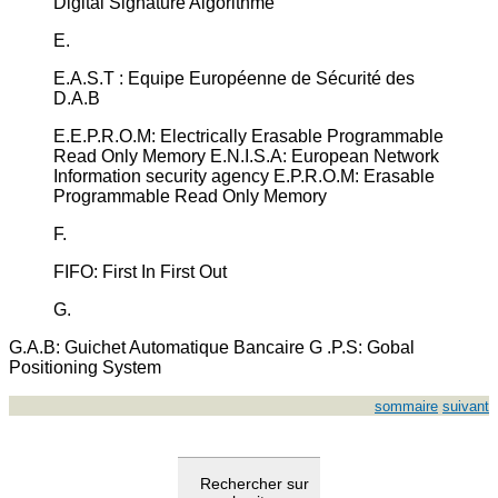
Digital Signature Algorithme
E.
E.A.S.T : Equipe Européenne de Sécurité des
D.A.B
E.E.P.R.O.M: Electrically Erasable Programmable
Read Only Memory E.N.I.S.A: European Network
Information security agency E.P.R.O.M: Erasable
Programmable Read Only Memory
F.
FIFO: First In First Out
G.
G.A.B: Guichet Automatique Bancaire G .P.S: Gobal
Positioning System
sommaire
suivant
Rechercher sur