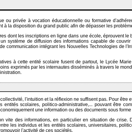
ique ou privée à vocation éducationnelle ou formative d'adhére
tent à la disposition du grand public afin de dépasser les probl
es dont les inscriptions en ligne dans une école, éprouvent le b
un système de diffusion des informations capable de couvrir
 communication intégrant les Nouvelles Technologies de l'Inf
ives à cette entité scolaire fusent de partout, le Lycée Mari
oins exprimés par les internautes disséminés à travers le monde,
nistration.
ectivité, l'intuition et la réflexion ne suffisent pas. Pour être 
 entités scolaires, politico-administrative,... pouvant être com
et économiquement une information ou des documents sous forme 
n vite des informations, en particulier en situation de crise.
re les individus et les entités scolaires, universitaires, politi
romouvoir l'activité de ces sociétés.