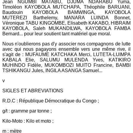
Jean NGUMBI MATABU, DJUMA NDARABU Yuma,
Timoléon KAYOBOLA MUTCHAPA, Théophile BARUANI,
Baudouin KAYOBOLA BAMWINGA, KAYOBOLA
MUTEREZI Barthelemy, MANARA LUINDA Bonnet,
Véronique TABU KINGOMBE, Elisabeth KAKABO, HIBRAIM
KAYOBOLA, Saleh MUKANDILWA, KAYOBOLA FAMBA
Bernard... pour leur soutient tant matériel que moral.
Nous n'oublierons pas d'y associer nos compagnons de lutte
avec qui nous pagayons ensemble vers une même rive, il
s'agit de : MUFAUME KATCHAKA Merci, LUTETA-LUIMPA
KABALA Elie, SALUMU MULENDA Yves, KATIKIRO
MUHINDO Fidèle, MUKOMBOZI MUITO Francine, BAMBI
TSHIKANGU Jules, INGILA ASANGA Samuel...
v
SIGLES ET ABREVIATIONS
R.D.C : République Démocratique du Congo ;
g/t : gramme par tonne ;
Kilo-Moto : Kilo et moto ;
m : mètre